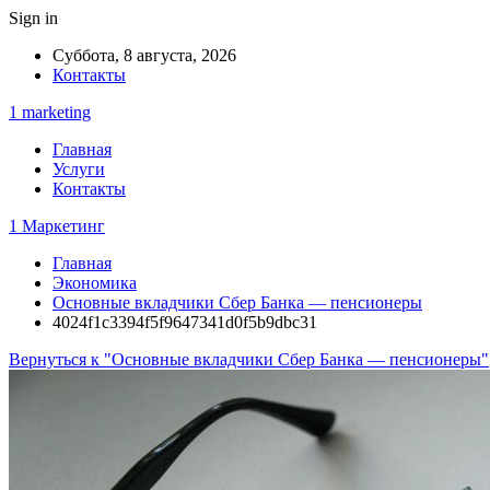
Sign in
Суббота, 8 августа, 2026
Контакты
1 marketing
Главная
Услуги
Контакты
1 Маркетинг
Главная
Экономика
Основные вкладчики Сбер Банка — пенсионеры
4024f1c3394f5f9647341d0f5b9dbc31
Вернуться к "Основные вкладчики Сбер Банка — пенсионеры"