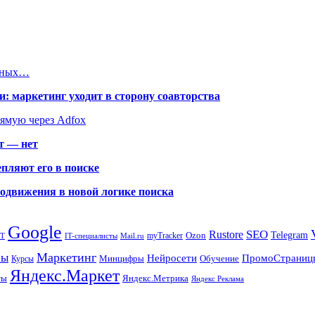
ярных…
: маркетинг уходит в сторону соавторства
рямую через Adfox
т — нет
пляют его в поиске
родвижения в новой логике поиска
Google
SEO
Rustore
Ozon
Telegram
myTracker
PT
IT-специалисты
Mail.ru
Маркетинг
сы
ПромоСтраниц
Нейросети
Минцифры
Обучение
Курсы
Яндекс.Маркет
Яндекс.Метрика
ты
Яндекс Реклама