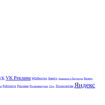
VK Реклама
VK
Wildberries
Авито
Бизнес
Ашманов и Партнеры
Яндекс
ы
Технологии
Рейтинги
Реклама
Роскомнадзор
Сбер