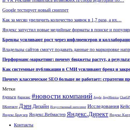
В VK Рекламе появилась возможность сбора аудитории по…
Google тестирует новый сниппет
Как за месяц увеличить количество заявок в 1,7 раза, а их…
Яндекс запустил новые медийные форматы в поиске и попул
Бренды усиливают рост через инфлюенсеров и коллаборации
Владельцы сайтов смогут подавать данные по маркировке нап
Перформанс-маркетинг: почему бюджеты растут, а результа
Как системные публикации в СМИ усиливают бренд и закре
Почему классическое SEO больше не работает: стратегии п
Метки
#новости компаний
#деньги
#кризис
Apple
AppMetrica
ChatG
Дзен
Дизайн
Исследования
Кей
ВКонтакте
Искусственный интеллект
Яндекс.Директ
Яндекс.Вебмастер
Яндекс.Браузер
Яндекс.Кар
Контакты