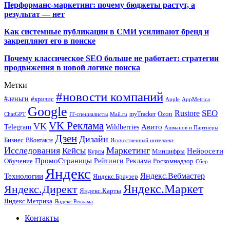
Перформанс-маркетинг: почему бюджеты растут, а
результат — нет
Как системные публикации в СМИ усиливают бренд и
закрепляют его в поиске
Почему классическое SEO больше не работает: стратегии
продвижения в новой логике поиска
Метки
#новости компаний
#деньги
#кризис
Apple
AppMetrica
Google
SEO
Rustore
Ozon
myTracker
ChatGPT
IT-специалисты
Mail.ru
VK Реклама
VK
Wildberries
Авито
Telegram
Ашманов и Партнеры
Дзен
Дизайн
Бизнес
ВКонтакте
Искусственный интеллект
Исследования
Маркетинг
Кейсы
Нейросети
Минцифры
Курсы
ПромоСтраницы
Рейтинги
Реклама
Роскомнадзор
Обучение
Сбер
Яндекс
Технологии
Яндекс.Вебмастер
Яндекс.Браузер
Яндекс.Маркет
Яндекс.Директ
Яндекс.Карты
Яндекс.Метрика
Яндекс Реклама
Контакты