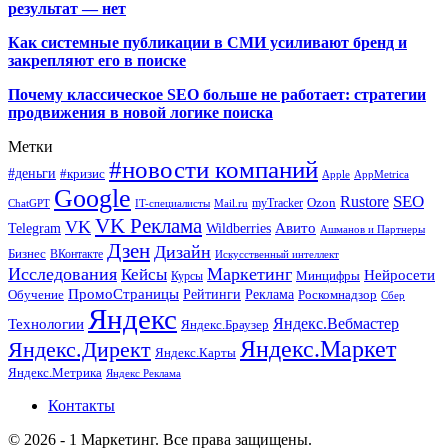
результат — нет
Как системные публикации в СМИ усиливают бренд и
закрепляют его в поиске
Почему классическое SEO больше не работает: стратегии
продвижения в новой логике поиска
Метки
#новости компаний
#деньги
#кризис
Apple
AppMetrica
Google
SEO
Rustore
Ozon
myTracker
ChatGPT
IT-специалисты
Mail.ru
VK Реклама
VK
Wildberries
Авито
Telegram
Ашманов и Партнеры
Дзен
Дизайн
Бизнес
ВКонтакте
Искусственный интеллект
Исследования
Маркетинг
Кейсы
Нейросети
Минцифры
Курсы
ПромоСтраницы
Рейтинги
Реклама
Роскомнадзор
Обучение
Сбер
Яндекс
Технологии
Яндекс.Вебмастер
Яндекс.Браузер
Яндекс.Маркет
Яндекс.Директ
Яндекс.Карты
Яндекс.Метрика
Яндекс Реклама
Контакты
© 2026 - 1 Маркетинг. Все права защищены.