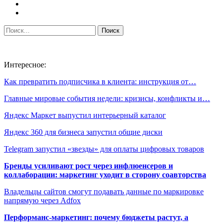
Интересное:
Как превратить подписчика в клиента: инструкция от…
Главные мировые события недели: кризисы, конфликты и…
Яндекс Маркет выпустил интерьерный каталог
Яндекс 360 для бизнеса запустил общие диски
Telegram запустил «звезды» для оплаты цифровых товаров
Бренды усиливают рост через инфлюенсеров и
коллаборации: маркетинг уходит в сторону соавторства
Владельцы сайтов смогут подавать данные по маркировке
напрямую через Adfox
Перформанс-маркетинг: почему бюджеты растут, а