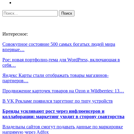
Интересное:
Совокупное состояние 500 самых богатых людей мира
впервые…
Poe: новая портфолио-тема для WordPress, включающая в
себя…
Яндекс Карты стали отображать товары магазинов-
партнеров…
Продвижение карточек товаров на Ozon и Wildberries: 13…
В VK Рекламе появился таргетинг по типу устройств
Бренды усиливают рост через инфлюенсеров и
коллаборации: маркетинг уходит в сторону соавторства
Владельцы сайтов смогут подавать данные по маркировке
напрямую через Adfox