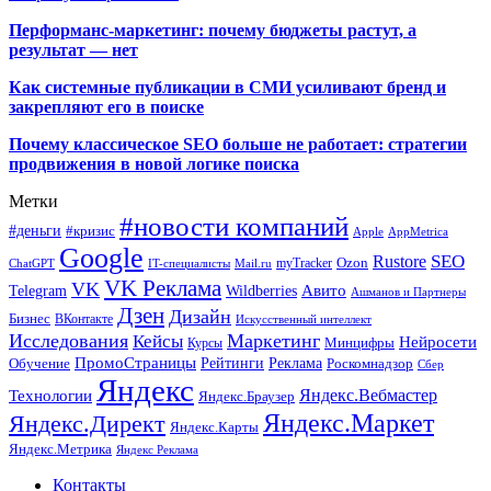
Перформанс-маркетинг: почему бюджеты растут, а
результат — нет
Как системные публикации в СМИ усиливают бренд и
закрепляют его в поиске
Почему классическое SEO больше не работает: стратегии
продвижения в новой логике поиска
Метки
#новости компаний
#деньги
#кризис
Apple
AppMetrica
Google
SEO
Rustore
Ozon
myTracker
ChatGPT
IT-специалисты
Mail.ru
VK Реклама
VK
Wildberries
Авито
Telegram
Ашманов и Партнеры
Дзен
Дизайн
Бизнес
ВКонтакте
Искусственный интеллект
Исследования
Маркетинг
Кейсы
Нейросети
Минцифры
Курсы
ПромоСтраницы
Рейтинги
Реклама
Роскомнадзор
Обучение
Сбер
Яндекс
Технологии
Яндекс.Вебмастер
Яндекс.Браузер
Яндекс.Маркет
Яндекс.Директ
Яндекс.Карты
Яндекс.Метрика
Яндекс Реклама
Контакты