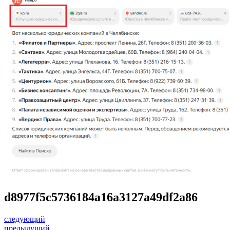
d8977f5c5736184a16a3127a49df2a86
следующий
предыдущий