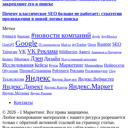
закрепляют его в поиске
Почему классическое SEO больше не работает: стратегии
продвижения в новой логике поиска
Метки
#новости компаний
#деньги
#кризис
Apple
AppMetrica
Google
SEO
Rustore
Ozon
myTracker
ChatGPT
IT-специалисты
Mail.ru
VK Реклама
VK
Wildberries
Авито
Telegram
Ашманов и Партнеры
Дзен
Дизайн
Бизнес
ВКонтакте
Искусственный интеллект
Исследования
Маркетинг
Кейсы
Нейросети
Минцифры
Курсы
ПромоСтраницы
Рейтинги
Реклама
Роскомнадзор
Обучение
Сбер
Яндекс
Технологии
Яндекс.Вебмастер
Яндекс.Браузер
Яндекс.Маркет
Яндекс.Директ
Яндекс.Карты
Яндекс.Метрика
Яндекс Реклама
Контакты
© 2026 - 1 Маркетинг. Все права защищены.
Любое копирование материалов с нашего ресурса разрешается
только с обратной активной ссылкой на страницу статьи.
Все материалы опубликованные на сайте взяты с открытых