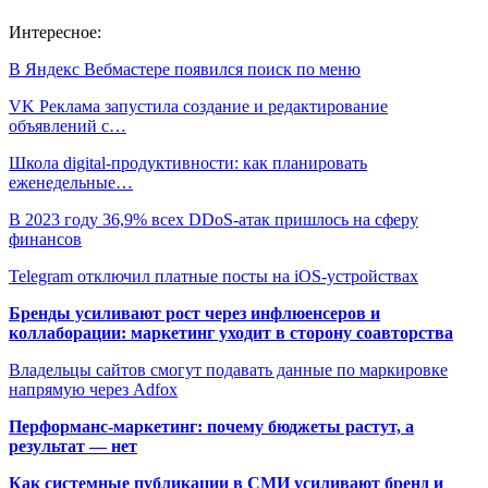
Интересное:
В Яндекс Вебмастере появился поиск по меню
VK Реклама запустила создание и редактирование
объявлений с…
Школа digital-продуктивности: как планировать
еженедельные…
В 2023 году 36,9% всех DDoS-атак пришлось на сферу
финансов
Telegram отключил платные посты на iOS-устройствах
Бренды усиливают рост через инфлюенсеров и
коллаборации: маркетинг уходит в сторону соавторства
Владельцы сайтов смогут подавать данные по маркировке
напрямую через Adfox
Перформанс-маркетинг: почему бюджеты растут, а
результат — нет
Как системные публикации в СМИ усиливают бренд и