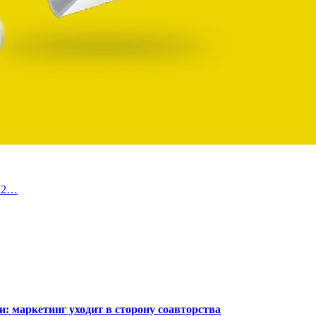
а 2…
: маркетинг уходит в сторону соавторства