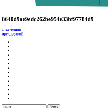
8640d9ae9edc262be954e33bf97784d9
следующий
предыдущий