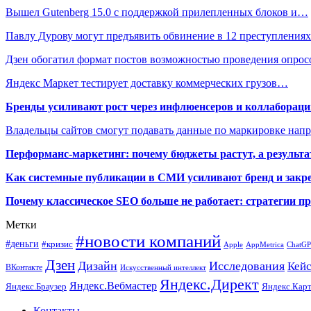
Вышел Gutenberg 15.0 с поддержкой прилепленных блоков и…
Павлу Дурову могут предъявить обвинение в 12 преступлениях
Дзен обогатил формат постов возможностью проведения опрос
Яндекс Маркет тестирует доставку коммерческих грузов…
Бренды усиливают рост через инфлюенсеров и коллаборации
Владельцы сайтов смогут подавать данные по маркировке нап
Перформанс-маркетинг: почему бюджеты растут, а результа
Как системные публикации в СМИ усиливают бренд и закре
Почему классическое SEO больше не работает: стратегии п
Метки
#новости компаний
#деньги
#кризис
Apple
AppMetrica
ChatG
Дзен
Дизайн
Исследования
Кей
ВКонтакте
Искусственный интеллект
Яндекс.Директ
Яндекс.Вебмастер
Яндекс.Браузер
Яндекс.Кар
Контакты