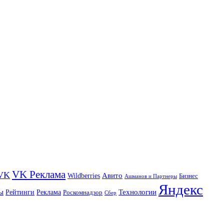
VK Реклама
VK
Wildberries
Авито
Бизнес
Ашманов и Партнеры
Яндекс
ы
Технологии
Рейтинги
Реклама
Роскомнадзор
Сбер