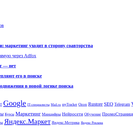
ов
: маркетинг уходит в сторону соавторства
рямую через Adfox
т — нет
пляют его в поиске
родвижения в новой логике поиска
Google
SEO
Rustore
Ozon
Telegram
myTracker
PT
IT-специалисты
Mail.ru
Маркетинг
сы
ПромоСтраниц
Нейросети
Минцифры
Обучение
Курсы
Яндекс.Маркет
Яндекс.Метрика
ты
Яндекс Реклама