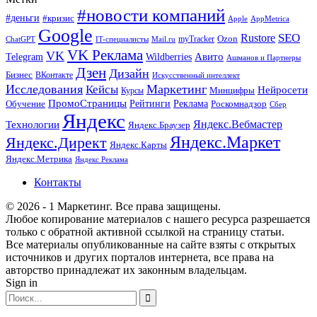
#новости компаний
#деньги
#кризис
Apple
AppMetrica
Google
SEO
Rustore
Ozon
myTracker
ChatGPT
IT-специалисты
Mail.ru
VK Реклама
VK
Wildberries
Авито
Telegram
Ашманов и Партнеры
Дзен
Дизайн
Бизнес
ВКонтакте
Искусственный интеллект
Исследования
Маркетинг
Кейсы
Нейросети
Минцифры
Курсы
ПромоСтраницы
Рейтинги
Реклама
Роскомнадзор
Обучение
Сбер
Яндекс
Технологии
Яндекс.Вебмастер
Яндекс.Браузер
Яндекс.Маркет
Яндекс.Директ
Яндекс.Карты
Яндекс.Метрика
Яндекс Реклама
Контакты
© 2026 - 1 Маркетинг. Все права защищены.
Любое копирование материалов с нашего ресурса разрешается
только с обратной активной ссылкой на страницу статьи.
Все материалы опубликованные на сайте взяты с открытых
источников и других порталов интернета, все права на
авторство принадлежат их законным владельцам.
Sign in