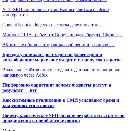
УТП SEO-специалиста, или Как выделиться на фоне
конкурентов
Content is not a king: что на самом деле влияет на…
Минюст США требует от Google продать браузер Chrome:…
ВКонтакте обновляет правила сообществ и развивает…
Бренды усиливают рост через инфлюенсеров и
коллаборации: маркетинг уходит в сторону соавторства
Владельцы сайтов смогут подавать данные по маркировке
напрямую через Adfox
Перформанс-маркетинг: почему бюджеты растут, а
результат — нет
Как системные публикации в СМИ усиливают бренд и
закрепляют его в поиске
Почему классическое SEO больше не работает: стратегии
продвижения в новой логике поиска
Метки