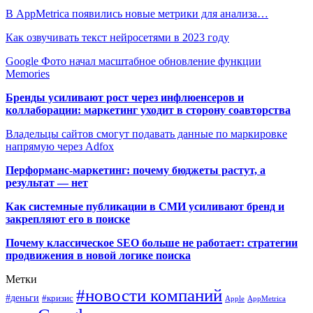
В AppMetrica появились новые метрики для анализа…
Как озвучивать текст нейросетями в 2023 году
Google Фото начал масштабное обновление функции
Memories
Бренды усиливают рост через инфлюенсеров и
коллаборации: маркетинг уходит в сторону соавторства
Владельцы сайтов смогут подавать данные по маркировке
напрямую через Adfox
Перформанс-маркетинг: почему бюджеты растут, а
результат — нет
Как системные публикации в СМИ усиливают бренд и
закрепляют его в поиске
Почему классическое SEO больше не работает: стратегии
продвижения в новой логике поиска
Метки
#новости компаний
#деньги
#кризис
Apple
AppMetrica