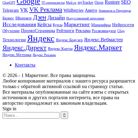
Google
SEO
Rustore
Ozon
myTracker
ChatGPT
IT-специалисты
Mail.ru
VK Реклама
VK
Wildberries
Авито
Telegram
Ашманов и Партнеры
Дзен
Дизайн
Бизнес
ВКонтакте
Искусственный интеллект
Исследования
Маркетинг
Кейсы
Нейросети
Минцифры
Курсы
ПромоСтраницы
Рейтинги
Реклама
Роскомнадзор
Обучение
Сбер
Яндекс
Технологии
Яндекс.Вебмастер
Яндекс.Браузер
Яндекс.Маркет
Яндекс.Директ
Яндекс.Карты
Яндекс.Метрика
Яндекс Реклама
Контакты
© 2026 - 1 Маркетинг. Все права защищены.
Любое копирование материалов с нашего ресурса разрешается
только с обратной активной ссылкой на страницу статьи.
Все материалы опубликованные на сайте взяты с открытых
источников и других порталов интернета, все права на
авторство принадлежат их законным владельцам.
Sign in