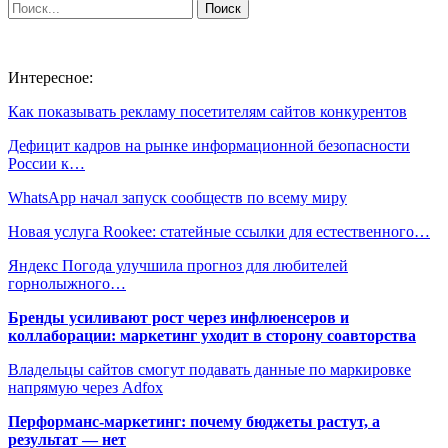
Интересное:
Как показывать рекламу посетителям сайтов конкурентов
Дефицит кадров на рынке информационной безопасности
России к…
WhatsApp начал запуск сообществ по всему миру
Новая услуга Rookee: статейные ссылки для естественного…
Яндекс Погода улучшила прогноз для любителей
горнолыжного…
Бренды усиливают рост через инфлюенсеров и
коллаборации: маркетинг уходит в сторону соавторства
Владельцы сайтов смогут подавать данные по маркировке
напрямую через Adfox
Перформанс-маркетинг: почему бюджеты растут, а
результат — нет