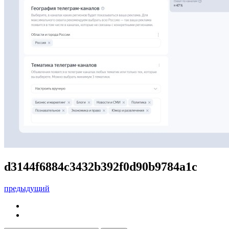
d3144f6884c3432b392f0d90b9784a1c
предыдущий