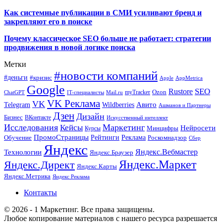
Как системные публикации в СМИ усиливают бренд и
закрепляют его в поиске
Почему классическое SEO больше не работает: стратегии
продвижения в новой логике поиска
Метки
#новости компаний
#деньги
#кризис
Apple
AppMetrica
Google
SEO
Rustore
Ozon
myTracker
ChatGPT
IT-специалисты
Mail.ru
VK Реклама
VK
Wildberries
Авито
Telegram
Ашманов и Партнеры
Дзен
Дизайн
Бизнес
ВКонтакте
Искусственный интеллект
Исследования
Маркетинг
Кейсы
Нейросети
Минцифры
Курсы
ПромоСтраницы
Рейтинги
Реклама
Роскомнадзор
Обучение
Сбер
Яндекс
Технологии
Яндекс.Вебмастер
Яндекс.Браузер
Яндекс.Маркет
Яндекс.Директ
Яндекс.Карты
Яндекс.Метрика
Яндекс Реклама
Контакты
© 2026 - 1 Маркетинг. Все права защищены.
Любое копирование материалов с нашего ресурса разрешается