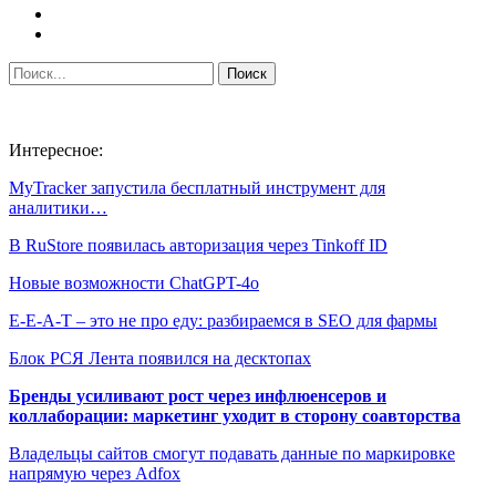
Интересное:
MyTracker запустила бесплатный инструмент для
аналитики…
В RuStore появилась авторизация через Tinkoff ID
Новые возможности ChatGPT-4o
E-E-A-T – это не про еду: разбираемся в SEO для фармы
Блок РСЯ Лента появился на десктопах
Бренды усиливают рост через инфлюенсеров и
коллаборации: маркетинг уходит в сторону соавторства
Владельцы сайтов смогут подавать данные по маркировке
напрямую через Adfox