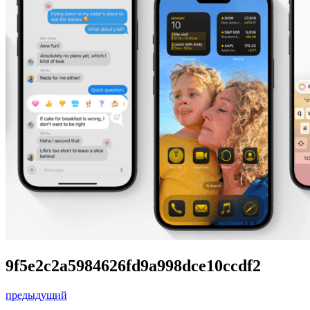
9f5e2c2a5984626fd9a998dce10ccdf2
предыдущий