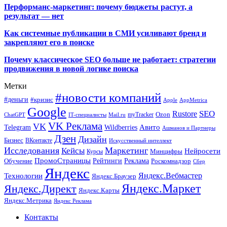
Перформанс-маркетинг: почему бюджеты растут, а
результат — нет
Как системные публикации в СМИ усиливают бренд и
закрепляют его в поиске
Почему классическое SEO больше не работает: стратегии
продвижения в новой логике поиска
Метки
#новости компаний
#деньги
#кризис
Apple
AppMetrica
Google
SEO
Rustore
Ozon
myTracker
ChatGPT
IT-специалисты
Mail.ru
VK Реклама
VK
Wildberries
Авито
Telegram
Ашманов и Партнеры
Дзен
Дизайн
Бизнес
ВКонтакте
Искусственный интеллект
Исследования
Маркетинг
Кейсы
Нейросети
Минцифры
Курсы
ПромоСтраницы
Рейтинги
Реклама
Роскомнадзор
Обучение
Сбер
Яндекс
Технологии
Яндекс.Вебмастер
Яндекс.Браузер
Яндекс.Маркет
Яндекс.Директ
Яндекс.Карты
Яндекс.Метрика
Яндекс Реклама
Контакты