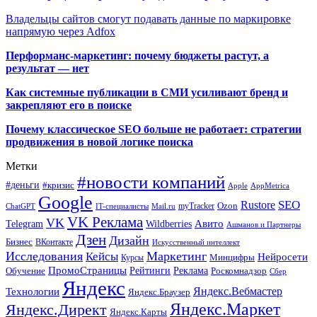
Владельцы сайтов смогут подавать данные по маркировке
напрямую через Adfox
Перформанс-маркетинг: почему бюджеты растут, а
результат — нет
Как системные публикации в СМИ усиливают бренд и
закрепляют его в поиске
Почему классическое SEO больше не работает: стратегии
продвижения в новой логике поиска
Метки
#новости компаний
#деньги
#кризис
Apple
AppMetrica
Google
SEO
Rustore
Ozon
myTracker
ChatGPT
IT-специалисты
Mail.ru
VK Реклама
VK
Wildberries
Авито
Telegram
Ашманов и Партнеры
Дзен
Дизайн
Бизнес
ВКонтакте
Искусственный интеллект
Исследования
Маркетинг
Кейсы
Нейросети
Минцифры
Курсы
ПромоСтраницы
Рейтинги
Реклама
Роскомнадзор
Обучение
Сбер
Яндекс
Технологии
Яндекс.Вебмастер
Яндекс.Браузер
Яндекс.Маркет
Яндекс.Директ
Яндекс.Карты