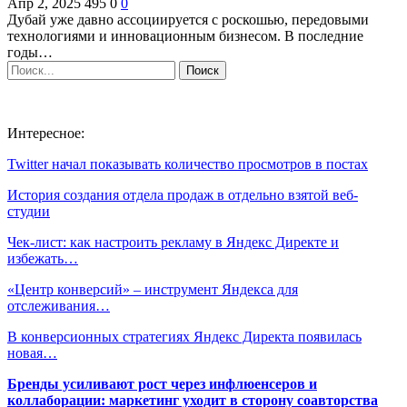
Апр 2, 2025
495
0
0
Дубай уже давно ассоциируется с роскошью, передовыми
технологиями и инновационным бизнесом. В последние
годы…
Интересное:
Twitter начал показывать количество просмотров в постах
История создания отдела продаж в отдельно взятой веб-
студии
Чек-лист: как настроить рекламу в Яндекс Директе и
избежать…
«Центр конверсий» – инструмент Яндекса для
отслеживания…
В конверсионных стратегиях Яндекс Директа появилась
новая…
Бренды усиливают рост через инфлюенсеров и
коллаборации: маркетинг уходит в сторону соавторства