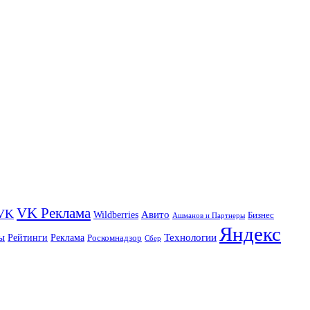
VK Реклама
VK
Wildberries
Авито
Бизнес
Ашманов и Партнеры
Яндекс
ы
Технологии
Рейтинги
Реклама
Роскомнадзор
Сбер