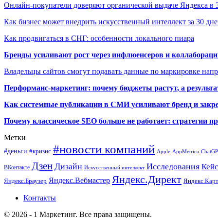
Онлайн-покупатели доверяют органической выдаче Яндекса в
Как бизнес может внедрить искусственный интеллект за 30 дн
Как продвигаться в СНГ: особенности локального пиара
Бренды усиливают рост через инфлюенсеров и коллаборации
Владельцы сайтов смогут подавать данные по маркировке нап
Перформанс-маркетинг: почему бюджеты растут, а результа
Как системные публикации в СМИ усиливают бренд и закре
Почему классическое SEO больше не работает: стратегии п
Метки
#новости компаний
#деньги
#кризис
Apple
AppMetrica
ChatG
Дзен
Дизайн
Исследования
Кей
ВКонтакте
Искусственный интеллект
Яндекс.Директ
Яндекс.Вебмастер
Яндекс.Браузер
Яндекс.Кар
Контакты
© 2026 - 1 Маркетинг. Все права защищены.