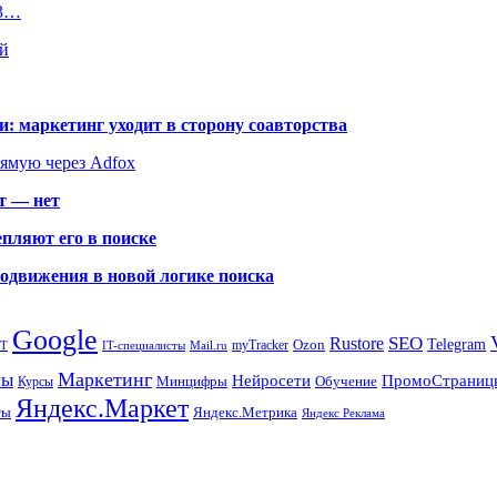
 3…
ей
: маркетинг уходит в сторону соавторства
рямую через Adfox
т — нет
пляют его в поиске
родвижения в новой логике поиска
Google
SEO
Rustore
Ozon
Telegram
myTracker
PT
IT-специалисты
Mail.ru
Маркетинг
сы
ПромоСтраниц
Нейросети
Минцифры
Обучение
Курсы
Яндекс.Маркет
Яндекс.Метрика
ты
Яндекс Реклама