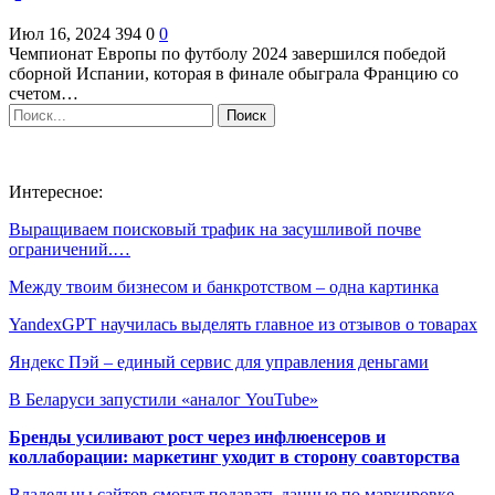
Июл 16, 2024
394
0
0
Чемпионат Европы по футболу 2024 завершился победой
сборной Испании, которая в финале обыграла Францию со
счетом…
Интересное:
Выращиваем поисковый трафик на засушливой почве
ограничений.…
Между твоим бизнесом и банкротством – одна картинка
YandexGPT научилась выделять главное из отзывов о товарах
Яндекс Пэй – единый сервис для управления деньгами
В Беларуси запустили «аналог YouTube»
Бренды усиливают рост через инфлюенсеров и
коллаборации: маркетинг уходит в сторону соавторства
Владельцы сайтов смогут подавать данные по маркировке