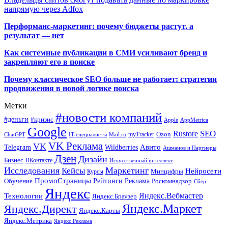
напрямую через Adfox
Перформанс-маркетинг: почему бюджеты растут, а
результат — нет
Как системные публикации в СМИ усиливают бренд и
закрепляют его в поиске
Почему классическое SEO больше не работает: стратегии
продвижения в новой логике поиска
Метки
#новости компаний
#деньги
#кризис
Apple
AppMetrica
Google
SEO
Rustore
Ozon
myTracker
ChatGPT
IT-специалисты
Mail.ru
VK Реклама
VK
Wildberries
Авито
Telegram
Ашманов и Партнеры
Дзен
Дизайн
Бизнес
ВКонтакте
Искусственный интеллект
Исследования
Маркетинг
Кейсы
Нейросети
Минцифры
Курсы
ПромоСтраницы
Рейтинги
Реклама
Роскомнадзор
Обучение
Сбер
Яндекс
Технологии
Яндекс.Вебмастер
Яндекс.Браузер
Яндекс.Маркет
Яндекс.Директ
Яндекс.Карты
Яндекс.Метрика
Яндекс Реклама