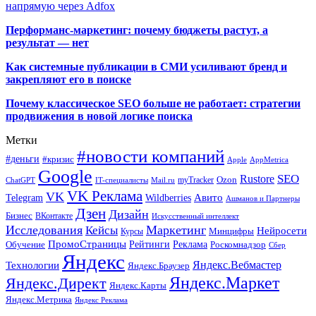
напрямую через Adfox
Перформанс-маркетинг: почему бюджеты растут, а
результат — нет
Как системные публикации в СМИ усиливают бренд и
закрепляют его в поиске
Почему классическое SEO больше не работает: стратегии
продвижения в новой логике поиска
Метки
#новости компаний
#деньги
#кризис
Apple
AppMetrica
Google
SEO
Rustore
Ozon
myTracker
ChatGPT
IT-специалисты
Mail.ru
VK Реклама
VK
Wildberries
Авито
Telegram
Ашманов и Партнеры
Дзен
Дизайн
Бизнес
ВКонтакте
Искусственный интеллект
Исследования
Маркетинг
Кейсы
Нейросети
Минцифры
Курсы
ПромоСтраницы
Рейтинги
Реклама
Роскомнадзор
Обучение
Сбер
Яндекс
Технологии
Яндекс.Вебмастер
Яндекс.Браузер
Яндекс.Маркет
Яндекс.Директ
Яндекс.Карты
Яндекс.Метрика
Яндекс Реклама