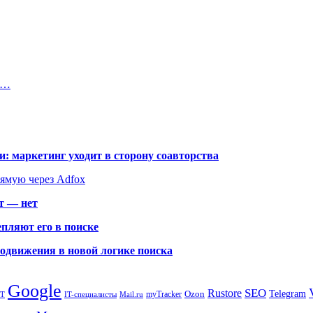
1…
: маркетинг уходит в сторону соавторства
рямую через Adfox
т — нет
пляют его в поиске
родвижения в новой логике поиска
Google
SEO
Rustore
Ozon
Telegram
myTracker
PT
IT-специалисты
Mail.ru