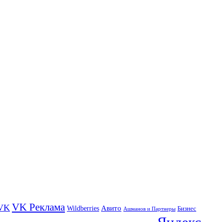
VK Реклама
VK
Wildberries
Авито
Бизнес
Ашманов и Партнеры
Яндекс