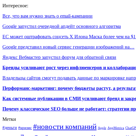
Интересное:
Все, что вам нужно знать о email-кампании
Google запустил очередной апдейт основного алгоритма
ЕС может оштрафовать соцсеть X Илона Маска более чем на $
Google представил новый сервис генерации изображений на…
Яндекс Вебмастер запустил форум для обратной связи
Бренды усиливают рост через инфлюенсеров и коллаборации
Владельцы сайтов смогут подавать данные по маркировке нап
Перформанс-маркетинг: почему бюджеты растут, а результа
Как системные публикации в СМИ усиливают бренд и закре
Почему классическое SEO больше не работает: стратегии п
Метки
#новости компаний
#деньги
#кризис
Apple
AppMetrica
ChatG