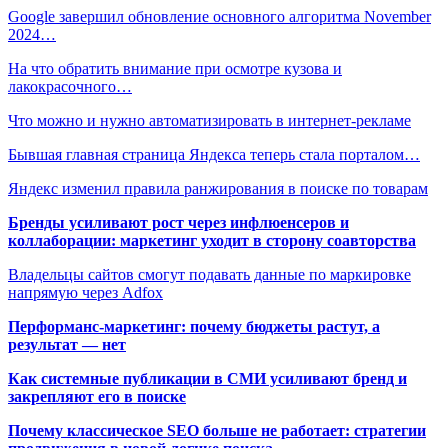
Google завершил обновление основного алгоритма November
2024…
На что обратить внимание при осмотре кузова и
лакокрасочного…
Что можно и нужно автоматизировать в интернет-рекламе
Бывшая главная страница Яндекса теперь стала порталом…
Яндекс изменил правила ранжирования в поиске по товарам
Бренды усиливают рост через инфлюенсеров и
коллаборации: маркетинг уходит в сторону соавторства
Владельцы сайтов смогут подавать данные по маркировке
напрямую через Adfox
Перформанс-маркетинг: почему бюджеты растут, а
результат — нет
Как системные публикации в СМИ усиливают бренд и
закрепляют его в поиске
Почему классическое SEO больше не работает: стратегии