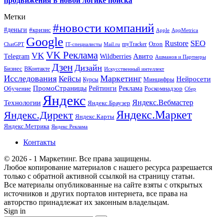
продвижения в новой логике поиска
Метки
#новости компаний
#деньги
#кризис
Apple
AppMetrica
Google
SEO
Rustore
Ozon
myTracker
ChatGPT
IT-специалисты
Mail.ru
VK Реклама
VK
Wildberries
Авито
Telegram
Ашманов и Партнеры
Дзен
Дизайн
Бизнес
ВКонтакте
Искусственный интеллект
Исследования
Маркетинг
Кейсы
Нейросети
Минцифры
Курсы
ПромоСтраницы
Рейтинги
Реклама
Роскомнадзор
Обучение
Сбер
Яндекс
Технологии
Яндекс.Вебмастер
Яндекс.Браузер
Яндекс.Маркет
Яндекс.Директ
Яндекс.Карты
Яндекс.Метрика
Яндекс Реклама
Контакты
© 2026 - 1 Маркетинг. Все права защищены.
Любое копирование материалов с нашего ресурса разрешается
только с обратной активной ссылкой на страницу статьи.
Все материалы опубликованные на сайте взяты с открытых
источников и других порталов интернета, все права на
авторство принадлежат их законным владельцам.
Sign in