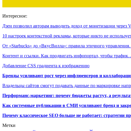
Интересное:
Дзен позволил авторам выводить доход от монетизации через
10 настроек контекстной рекламы, которые никто не используе
От «Starbucks» до «ВкусВилла»: правила этичного управлени
Контент и ссылки. Как продвигать инфопортал, чтобы трафик
Добавление CSS градиента к изображению
Бренды усиливают рост через инфлюенсеров и коллаборации
Владельцы сайтов смогут подавать данные по маркировке нап
Перформанс-маркетинг: почему бюджеты растут, а результа
Как системные публикации в СМИ усиливают бренд и закре
Почему классическое SEO больше не работает: стратегии п
Метки