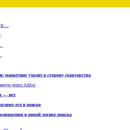
 VK…
т
я…
…
: маркетинг уходит в сторону соавторства
рямую через Adfox
т — нет
пляют его в поиске
родвижения в новой логике поиска