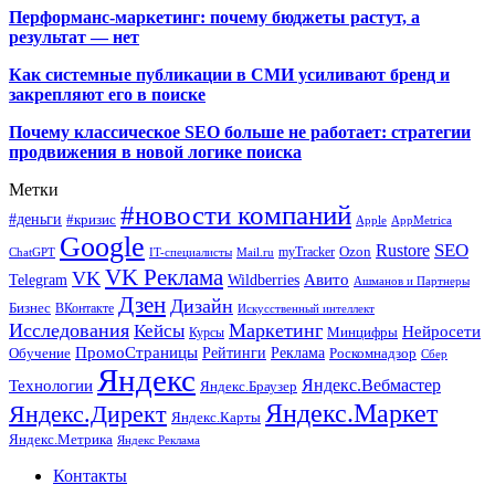
Перформанс-маркетинг: почему бюджеты растут, а
результат — нет
Как системные публикации в СМИ усиливают бренд и
закрепляют его в поиске
Почему классическое SEO больше не работает: стратегии
продвижения в новой логике поиска
Метки
#новости компаний
#деньги
#кризис
Apple
AppMetrica
Google
SEO
Rustore
Ozon
myTracker
ChatGPT
IT-специалисты
Mail.ru
VK Реклама
VK
Wildberries
Авито
Telegram
Ашманов и Партнеры
Дзен
Дизайн
Бизнес
ВКонтакте
Искусственный интеллект
Исследования
Маркетинг
Кейсы
Нейросети
Минцифры
Курсы
ПромоСтраницы
Рейтинги
Реклама
Роскомнадзор
Обучение
Сбер
Яндекс
Технологии
Яндекс.Вебмастер
Яндекс.Браузер
Яндекс.Маркет
Яндекс.Директ
Яндекс.Карты
Яндекс.Метрика
Яндекс Реклама
Контакты