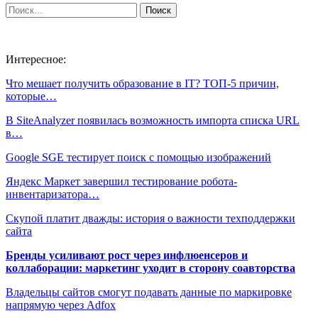
Интересное:
Что мешает получить образование в IT? ТОП-5 причин,
которые…
В SiteAnalyzer появилась возможность импорта списка URL
в…
Google SGE тестирует поиск с помощью изображений
Яндекс Маркет завершил тестирование робота-
инвентаризатора…
Скупой платит дважды: история о важности техподдержки
сайта
Бренды усиливают рост через инфлюенсеров и
коллаборации: маркетинг уходит в сторону соавторства
Владельцы сайтов смогут подавать данные по маркировке
напрямую через Adfox