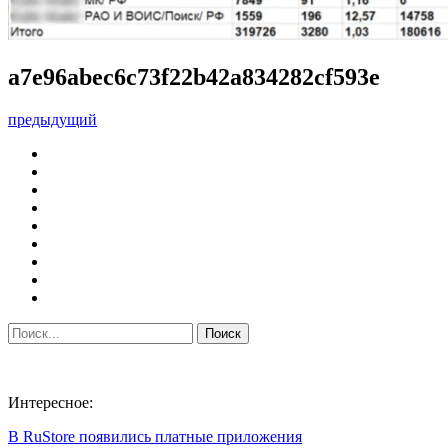
a7e96abec6c73f22b42a834282cf593e
предыдущий
Интересное:
В RuStore появились платные приложения