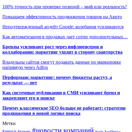
100% точность при проверке позиций – миф или реальность?
Повышаем эффективность продвижения товаров на Авито
Неподтвержденный апдейт Google: колебания усиливаются
Как автоматизация в продажах дает сотни дополнительных…
Бренды усиливают рост через инфлюенсеров и
коллаборации: маркетинг уходит в сторону соавторства
Владельцы сайтов смогут подавать данные по маркировке
напрямую через Adfox
Перформанс-маркетинг: почему бюджеты растут, а
результат — нет
Как системные публикации в СМИ усиливают бренд и
закрепляют его в поиске
Почему классическое SEO больше не работает: стратегии
продвижения в новой логике поиска
Метки
#новости компаний
#деньги
#кризис
Apple
AppMetrica