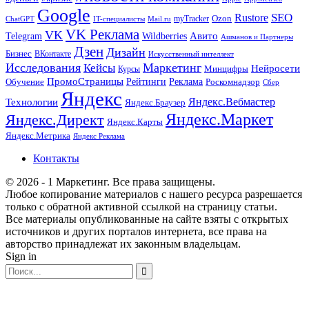
Google
SEO
Rustore
Ozon
myTracker
ChatGPT
IT-специалисты
Mail.ru
VK Реклама
VK
Wildberries
Авито
Telegram
Ашманов и Партнеры
Дзен
Дизайн
Бизнес
ВКонтакте
Искусственный интеллект
Исследования
Маркетинг
Кейсы
Нейросети
Минцифры
Курсы
ПромоСтраницы
Рейтинги
Реклама
Роскомнадзор
Обучение
Сбер
Яндекс
Технологии
Яндекс.Вебмастер
Яндекс.Браузер
Яндекс.Маркет
Яндекс.Директ
Яндекс.Карты
Яндекс.Метрика
Яндекс Реклама
Контакты
© 2026 - 1 Маркетинг. Все права защищены.
Любое копирование материалов с нашего ресурса разрешается
только с обратной активной ссылкой на страницу статьи.
Все материалы опубликованные на сайте взяты с открытых
источников и других порталов интернета, все права на
авторство принадлежат их законным владельцам.
Sign in