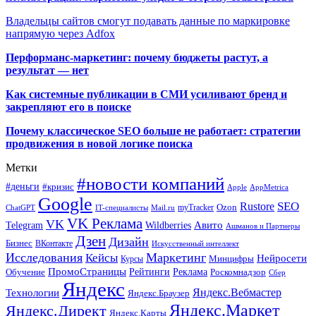
Владельцы сайтов смогут подавать данные по маркировке
напрямую через Adfox
Перформанс-маркетинг: почему бюджеты растут, а
результат — нет
Как системные публикации в СМИ усиливают бренд и
закрепляют его в поиске
Почему классическое SEO больше не работает: стратегии
продвижения в новой логике поиска
Метки
#новости компаний
#деньги
#кризис
Apple
AppMetrica
Google
SEO
Rustore
Ozon
myTracker
ChatGPT
IT-специалисты
Mail.ru
VK Реклама
VK
Wildberries
Авито
Telegram
Ашманов и Партнеры
Дзен
Дизайн
Бизнес
ВКонтакте
Искусственный интеллект
Исследования
Маркетинг
Кейсы
Нейросети
Минцифры
Курсы
ПромоСтраницы
Рейтинги
Реклама
Роскомнадзор
Обучение
Сбер
Яндекс
Технологии
Яндекс.Вебмастер
Яндекс.Браузер
Яндекс.Маркет
Яндекс.Директ
Яндекс.Карты