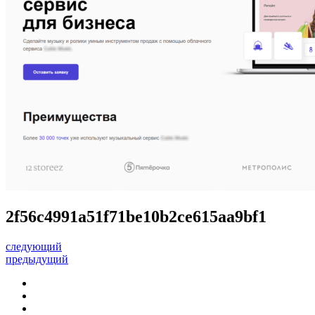
2f56c4991a51f71be10b2ce615aa9bf1
следующий
предыдущий