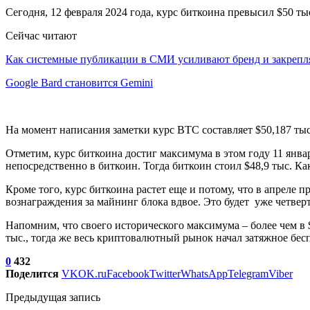
Сегодня, 12 февраля 2024 года, курс биткоина превысил $50 ты
Сейчас читают
Как системные публикации в СМИ усиливают бренд и закреп
Google Bard становится Gemini
На момент написания заметки курс BTC составляет $50,187 тыс
Отметим, курс биткоина достиг максимума в этом году 11 ян
непосредственно в биткоин. Тогда биткоин стоил $48,9 тыс. К
Кроме того, курс биткоина растет еще и потому, что в апрел
вознаграждения за майнинг блока вдвое. Это будет уже четвер
Напомним, что своего исторического максимума – более чем в 
тыс., тогда же весь криптовалютный рынок начал затяжное бес
0
432
Поделится
VK
OK.ru
Facebook
Twitter
WhatsApp
Telegram
Viber
Предыдущая запись