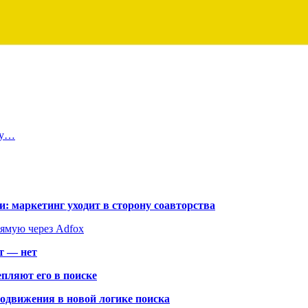
ту…
: маркетинг уходит в сторону соавторства
рямую через Adfox
т — нет
пляют его в поиске
родвижения в новой логике поиска