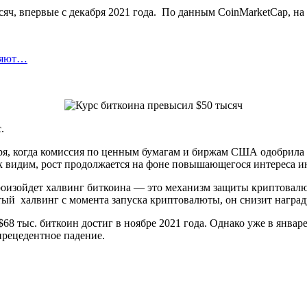
сяч, впервые с декабря 2021 года. По данным CoinMarketCap, на 
ляют…
.
варя, когда комиссия по ценным бумагам и биржам США одобрил
ак видим, рост продолжается на фоне повышающегося интереса и
е произойдет халвинг биткоина — это механизм защиты криптова
тый халвинг с момента запуска криптовалюты, он снизит наград
$68 тыс. биткоин достиг в ноябре 2021 года. Однако уже в янва
прецедентное падение.