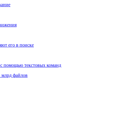
вание
движения
ют его в поиске
й с помощью текстовых команд
3 млрд файлов