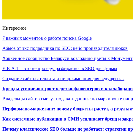
Интересное:
7 важных моментов о работе поиска Google
Абьюз от экс-подрядчика по SEO: кейс производителя люков
Хоккейное сообщество Беларуси возложило цветы к Монумен
E-E-A-T – это не про еду: разбираемся в SEO для фармы
Создание сайта-сателлита и пиар-кампания для ведущего…
Бренды усиливают рост через инфлюенсеров и коллаборации
Владельцы сайтов смогут подавать данные по маркировке нап
Перформанс-маркетинг: почему бюджеты растут, а результа
Как системные публикации в СМИ усиливают бренд и закре
Почему классическое SEO больше не работает: стратегии п