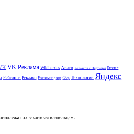
VK Реклама
VK
Wildberries
Авито
Бизнес
Ашманов и Партнеры
Яндекс
ы
Технологии
Рейтинги
Реклама
Роскомнадзор
Сбер
ринадлежат их законным владельцам.