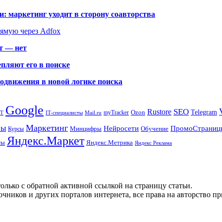
: маркетинг уходит в сторону соавторства
рямую через Adfox
т — нет
пляют его в поиске
родвижения в новой логике поиска
Google
SEO
Rustore
Ozon
Telegram
myTracker
PT
IT-специалисты
Mail.ru
Маркетинг
сы
ПромоСтраниц
Нейросети
Минцифры
Обучение
Курсы
Яндекс.Маркет
Яндекс.Метрика
ты
Яндекс Реклама
олько с обратной активной ссылкой на страницу статьи.
чников и других порталов интернета, все права на авторство п