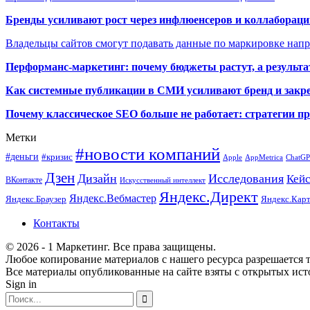
Бренды усиливают рост через инфлюенсеров и коллаборации
Владельцы сайтов смогут подавать данные по маркировке нап
Перформанс-маркетинг: почему бюджеты растут, а результа
Как системные публикации в СМИ усиливают бренд и закре
Почему классическое SEO больше не работает: стратегии п
Метки
#новости компаний
#деньги
#кризис
Apple
AppMetrica
ChatG
Дзен
Дизайн
Исследования
Кей
ВКонтакте
Искусственный интеллект
Яндекс.Директ
Яндекс.Вебмастер
Яндекс.Браузер
Яндекс.Кар
Контакты
© 2026 - 1 Маркетинг. Все права защищены.
Любое копирование материалов с нашего ресурса разрешается т
Все материалы опубликованные на сайте взяты с открытых исто
Sign in