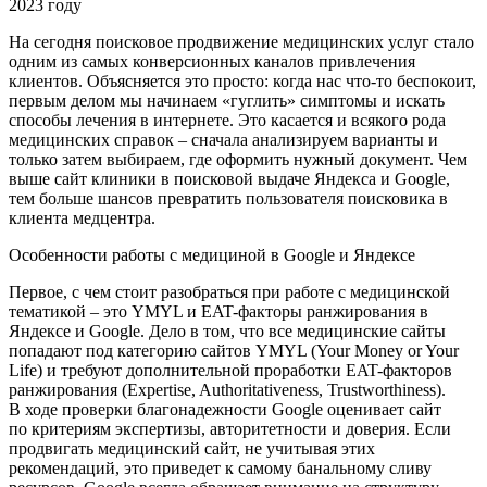
На сегодня поисковое продвижение медицинских услуг стало
одним из самых конверсионных каналов привлечения
клиентов. Объясняется это просто: когда нас что-то беспокоит,
первым делом мы начинаем «гуглить» симптомы и искать
способы лечения в интернете. Это касается и всякого рода
медицинских справок – сначала анализируем варианты и
только затем выбираем, где оформить нужный документ. Чем
выше сайт клиники в поисковой выдаче Яндекса и Google,
тем больше шансов превратить пользователя поисковика в
клиента медцентра.
Особенности работы с медициной в Google и Яндексе
Первое, с чем стоит разобраться при работе с медицинской
тематикой – это YMYL и EAT-факторы ранжирования в
Яндексе и Google. Дело в том, что все медицинские сайты
попадают под категорию сайтов YMYL (Your Money or Your
Life) и требуют дополнительной проработки EAT-факторов
ранжирования (Expertise, Authoritativeness, Trustworthiness).
В ходе проверки благонадежности Google оценивает сайт
по критериям экспертизы, авторитетности и доверия. Если
продвигать медицинский сайт, не учитывая этих
рекомендаций, это приведет к самому банальному сливу