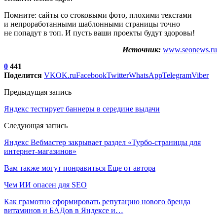
Помните: сайты со стоковыми фото, плохими текстами
и непроработанными шаблонными страницы точно
не попадут в топ. И пусть ваши проекты будут здоровы!
Источник:
www.seonews.ru
0
441
Поделится
VK
OK.ru
Facebook
Twitter
WhatsApp
Telegram
Viber
Предыдущая запись
Яндекс тестирует баннеры в середине выдачи
Следующая запись
Яндекс Вебмастер закрывает раздел «Турбо-страницы для
интернет-магазинов»
Вам также могут понравиться
Еще от автора
Чем ИИ опасен для SEO
Как грамотно сформировать репутацию нового бренда
витаминов и БАДов в Яндексе и…