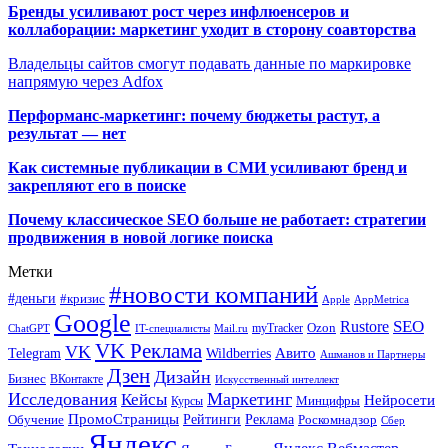
Бренды усиливают рост через инфлюенсеров и
коллаборации: маркетинг уходит в сторону соавторства
Владельцы сайтов смогут подавать данные по маркировке
напрямую через Adfox
Перформанс-маркетинг: почему бюджеты растут, а
результат — нет
Как системные публикации в СМИ усиливают бренд и
закрепляют его в поиске
Почему классическое SEO больше не работает: стратегии
продвижения в новой логике поиска
Метки
#новости компаний
#деньги
#кризис
Apple
AppMetrica
Google
SEO
Rustore
Ozon
myTracker
ChatGPT
IT-специалисты
Mail.ru
VK Реклама
VK
Wildberries
Авито
Telegram
Ашманов и Партнеры
Дзен
Дизайн
Бизнес
ВКонтакте
Искусственный интеллект
Исследования
Маркетинг
Кейсы
Нейросети
Минцифры
Курсы
ПромоСтраницы
Рейтинги
Реклама
Роскомнадзор
Обучение
Сбер
Яндекс