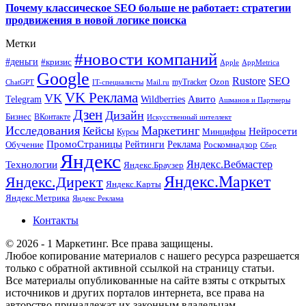
Почему классическое SEO больше не работает: стратегии
продвижения в новой логике поиска
Метки
#новости компаний
#деньги
#кризис
Apple
AppMetrica
Google
SEO
Rustore
Ozon
myTracker
ChatGPT
IT-специалисты
Mail.ru
VK Реклама
VK
Wildberries
Авито
Telegram
Ашманов и Партнеры
Дзен
Дизайн
Бизнес
ВКонтакте
Искусственный интеллект
Исследования
Маркетинг
Кейсы
Нейросети
Минцифры
Курсы
ПромоСтраницы
Рейтинги
Реклама
Роскомнадзор
Обучение
Сбер
Яндекс
Технологии
Яндекс.Вебмастер
Яндекс.Браузер
Яндекс.Маркет
Яндекс.Директ
Яндекс.Карты
Яндекс.Метрика
Яндекс Реклама
Контакты
© 2026 - 1 Маркетинг. Все права защищены.
Любое копирование материалов с нашего ресурса разрешается
только с обратной активной ссылкой на страницу статьи.
Все материалы опубликованные на сайте взяты с открытых
источников и других порталов интернета, все права на
авторство принадлежат их законным владельцам.