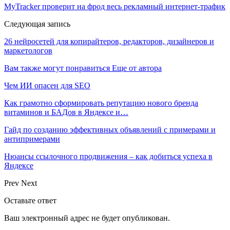
MyTracker проверит на фрод весь рекламный интернет-трафик
Следующая запись
26 нейросетей для копирайтеров, редакторов, дизайнеров и
маркетологов
Вам также могут понравиться
Еще от автора
Чем ИИ опасен для SEO
Как грамотно сформировать репутацию нового бренда
витаминов и БАДов в Яндексе и…
Гайд по созданию эффективных объявлений с примерами и
антипримерами
Нюансы ссылочного продвижения – как добиться успеха в
Яндексе
Prev
Next
Оставьте ответ
Ваш электронный адрес не будет опубликован.