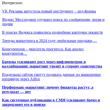
Интересное:
VK Реклама запустила новый инструмент – лид-формы
Яндекс Мессенджер улучшил поиск по сообщениям, чатам и
людям
В поиске Яндекса появились подробные карточки лекарств
Тренды маркетинга в 2024 году: мобильные продажи,…
Конкуренция – двигатель прогресса. Как анализ
конкурентов…
Бренды усиливают рост через инфлюенсеров и
коллаборации: маркетинг уходит в сторону соавторства
Владельцы сайтов смогут подавать данные по маркировке
напрямую через Adfox
Перформанс-маркетинг: почему бюджеты растут, а
результат — нет
Как системные публикации в СМИ усиливают бренд и
закрепляют его в поиске