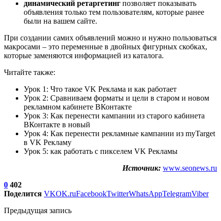
динамический ретаргетинг
позволяет показывать
объявления только тем пользователям, которые ранее
были на вашем сайте.
При создании самих объявлений можно и нужно пользоваться
макросами – это переменные в двойных фигурных скобках,
которые заменяются информацией из каталога.
Читайте также:
Урок 1: Что такое VK Реклама и как работает
Урок 2: Сравниваем форматы и цели в старом и новом
рекламном кабинете ВКонтакте
Урок 3: Как перенести кампании из старого кабинета
ВКонтакте в новый
Урок 4: Как перенести рекламные кампании из myTarget
в VK Рекламу
Урок 5: как работать с пикселем VK Рекламы
Источник:
www.seonews.ru
0
402
Поделится
VK
OK.ru
Facebook
Twitter
WhatsApp
Telegram
Viber
Предыдущая запись