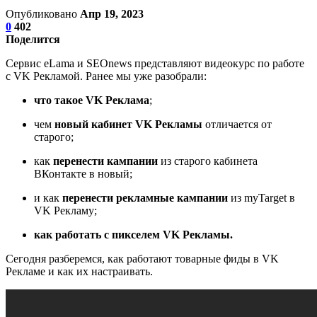
Опубликовано
Апр 19, 2023
0
402
Поделится
Сервис eLama и SEOnews представляют видеокурс по работе
с VK Рекламой. Ранее мы уже разобрали:
что такое VK Реклама
;
чем
новый кабинет VK Рекламы
отличается от
старого;
как
перенести кампании
из старого кабинета
ВКонтакте в новый;
и как
перенести рекламные кампании
из myTarget в
VK Рекламу;
как работать с пикселем VK Рекламы.
Сегодня разберемся, как работают товарные фиды в VK
Рекламе и как их настраивать.