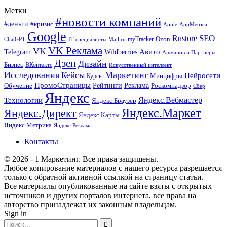
Метки
#новости компаний
#деньги
#кризис
Apple
AppMetrica
Google
SEO
Rustore
Ozon
myTracker
ChatGPT
IT-специалисты
Mail.ru
VK Реклама
VK
Wildberries
Авито
Telegram
Ашманов и Партнеры
Дзен
Дизайн
Бизнес
ВКонтакте
Искусственный интеллект
Исследования
Маркетинг
Кейсы
Нейросети
Минцифры
Курсы
ПромоСтраницы
Рейтинги
Реклама
Роскомнадзор
Обучение
Сбер
Яндекс
Технологии
Яндекс.Вебмастер
Яндекс.Браузер
Яндекс.Маркет
Яндекс.Директ
Яндекс.Карты
Яндекс.Метрика
Яндекс Реклама
Контакты
© 2026 - 1 Маркетинг. Все права защищены.
Любое копирование материалов с нашего ресурса разрешается
только с обратной активной ссылкой на страницу статьи.
Все материалы опубликованные на сайте взяты с открытых
источников и других порталов интернета, все права на
авторство принадлежат их законным владельцам.
Sign in