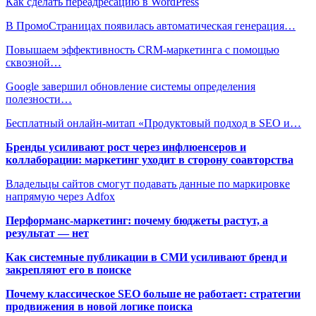
Как сделать переадресацию в WordPress
В ПромоСтраницах появилась автоматическая генерация…
Повышаем эффективность CRM-маркетинга с помощью
сквозной…
Google завершил обновление системы определения
полезности…
Бесплатный онлайн-митап «Продуктовый подход в SEO и…
Бренды усиливают рост через инфлюенсеров и
коллаборации: маркетинг уходит в сторону соавторства
Владельцы сайтов смогут подавать данные по маркировке
напрямую через Adfox
Перформанс-маркетинг: почему бюджеты растут, а
результат — нет
Как системные публикации в СМИ усиливают бренд и
закрепляют его в поиске
Почему классическое SEO больше не работает: стратегии
продвижения в новой логике поиска