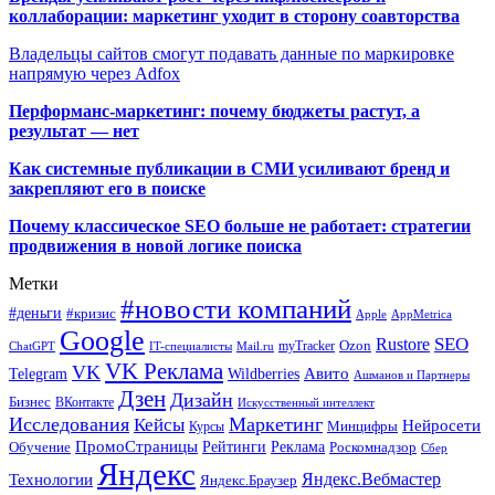
коллаборации: маркетинг уходит в сторону соавторства
Владельцы сайтов смогут подавать данные по маркировке
напрямую через Adfox
Перформанс-маркетинг: почему бюджеты растут, а
результат — нет
Как системные публикации в СМИ усиливают бренд и
закрепляют его в поиске
Почему классическое SEO больше не работает: стратегии
продвижения в новой логике поиска
Метки
#новости компаний
#деньги
#кризис
Apple
AppMetrica
Google
SEO
Rustore
Ozon
myTracker
ChatGPT
IT-специалисты
Mail.ru
VK Реклама
VK
Wildberries
Авито
Telegram
Ашманов и Партнеры
Дзен
Дизайн
Бизнес
ВКонтакте
Искусственный интеллект
Исследования
Маркетинг
Кейсы
Нейросети
Минцифры
Курсы
ПромоСтраницы
Рейтинги
Реклама
Роскомнадзор
Обучение
Сбер
Яндекс
Технологии
Яндекс.Вебмастер
Яндекс.Браузер