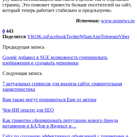
страниц. Это поможет привести больше посетителей на сайт,
который теперь работает стабильно и предсказуемо.
Источник:
www.seonews.ru
0
443
Поделится
VK
OK.ru
Facebook
Twitter
WhatsApp
Telegram
Viber
Предыдущая запись
Google добавил в SGE возможность генерировать
изображения и создавать черновики
Следующая запись
7 актуальных сервисов для анализа сайта: сравнительная
характеристика
Вам также могут понравиться
Еще от автора
Чем ИИ опасен для SEO
Как грамотно сформировать репутацию нового бренда
витаминов и БАДов в Яндексе и…
Гайд по созданию эффективных объявлений с примерами и