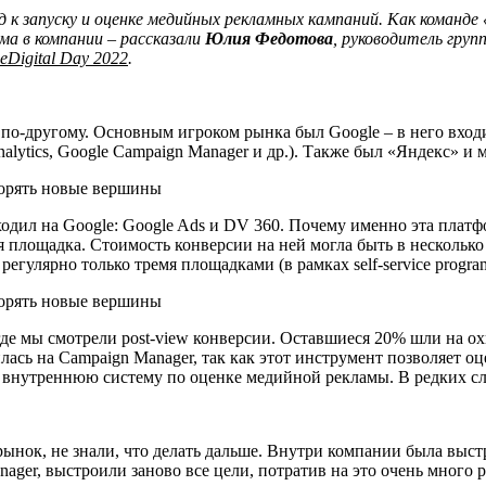
д к запуску и оценке медийных рекламных кампаний. Как команд
а в компании – рассказали
Юлия Федотова
, руководитель гру
eDigital Day 2022
.
м по-другому. Основным игроком рынка был Google – в него вход
Analytics, Google Campaign Manager и др.). Также был «Яндекс» 
одил на Google: Google Ads и DV 360. Почему именно эта платфо
 площадка. Стоимость конверсии на ней могла быть в несколько 
гулярно только тремя площадками (в рамках self-service progra
е мы смотрели post-view конверсии. Оставшиеся 20% шли на охв
лась на Campaign Manager, так как этот инструмент позволяет 
, внутреннюю систему по оценке медийной рекламы. В редких с
сь рынок, не знали, что делать дальше. Внутри компании была вы
ger, выстроили заново все цели, потратив на это очень много р