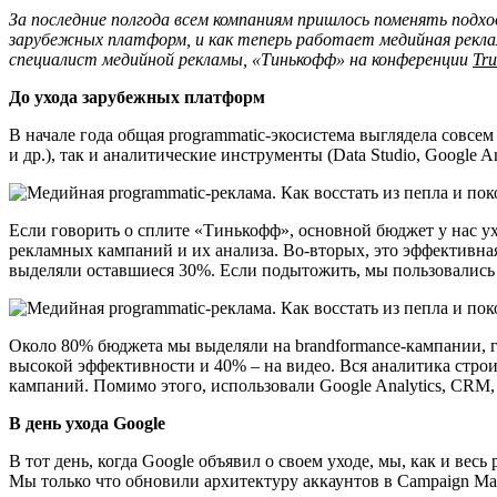
За последние полгода всем компаниям пришлось поменять подхо
зарубежных платформ, и как теперь работает медийная реклам
специалист медийной рекламы, «Тинькофф» на конференции
Tru
До ухода зарубежных платформ
В начале года общая programmatic-экосистема выглядела совсе
и др.), так и аналитические инструменты (Data Studio, Google 
Если говорить о сплите «Тинькофф», основной бюджет у нас ух
рекламных кампаний и их анализа. Во-вторых, это эффективная
выделяли оставшиеся 30%. Если подытожить, мы пользовались ре
Около 80% бюджета мы выделяли на brandformance-кампании, гд
высокой эффективности и 40% – на видео. Вся аналитика строи
кампаний. Помимо этого, использовали Google Analytics, CRM
В день ухода Google
В тот день, когда Google объявил о своем уходе, мы, как и ве
Мы только что обновили архитектуру аккаунтов в Campaign Mana