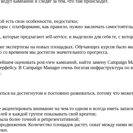
ведут кампании и следят за тем, что там происходит.
й есть свои особенности, недостатки;
оры с платформами, как правило, нужно заключать самостоятель
оторые предлагают self-service, и выделили для себя те, с кот
ие экспертизы на новых площадках. Обучающих курсов было мал
о со временем мы достигли значительного прогресса.
нейшем оценивать post-view кампаний, найти замену Campaign M
нтерфейсу. В Campaign Manager очень богатая инфраструктура по
.
ться на достигнутом и постоянно развиваться, потому что может
 акцентировать внимание на чем-то одном и всегда иметь запас
елей и каждой группе показывать свой креатив;
ыла более точной и репрезентативной;
родвижения. Количество площадок растет, охват между ними мо
ики.