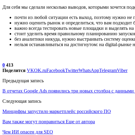
Для себя мы сделали несколько выводов, которыми хочется под
почти из любой ситуации есть выход, поэтому нужно не 
нужно оценить рынок и определиться, что вам подходит боль
важно всегда тестировать новые площадки и выделять на
стоит уделить время правильному планированию запуско
без аналитики никуда, нужно выстраивать систему оценк
нельзя останавливаться на достигнутом: на digital-рынке
0
413
Поделится
VK
OK.ru
Facebook
Twitter
WhatsApp
Telegram
Viber
Предыдущая запись
В отчетах Google Ads появились три новых столбца с данными
Следующая запись
Минцифры запустило маркетплейс российского ПО
Вам также могут понравиться
Еще от автора
Чем ИИ опасен для SEO