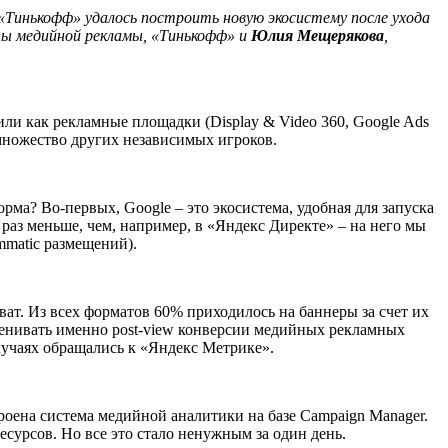
е «Тинькофф» удалось построить новую экосистему после ухода
ппы медийной рекламы, «Тинькофф» и
Юлия Мещерякова
,
или как рекламные площадки (Display & Video 360, Google Ads
и множество других независимых игроков.
рма? Во-первых, Google – это экосистема, удобная для запуска
раз меньше, чем, например, в «Яндекс Директе» – на него мы
mmatic размещений).
ат. Из всех форматов 60% приходилось на баннеры за счет их
оценивать именно post-view конверсии медийных рекламных
лучаях обращались к «Яндекс Метрике».
строена система медийной аналитики на базе Campaign Manager.
есурсов. Но все это стало ненужным за один день.