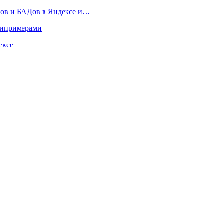
нов и БАДов в Яндексе и…
типримерами
ексе