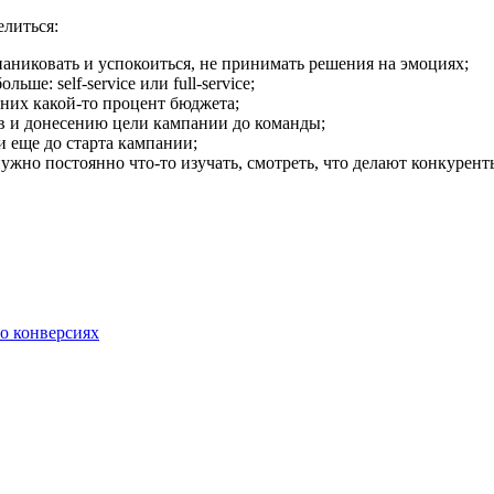
елиться:
паниковать и успокоиться, не принимать решения на эмоциях;
ше: self-service или full-service;
 них какой-то процент бюджета;
в и донесению цели кампании до команды;
и еще до старта кампании;
 нужно постоянно что-то изучать, смотреть, что делают конкурент
 о конверсиях