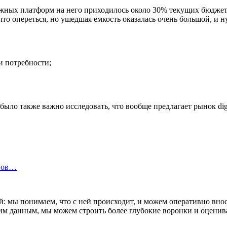
бежных платформ на него приходилось около 30% текущих бюджет
о опереться, но ушедшая емкость оказалась очень большой, и ну
и потребности;
было также важно исследовать, что вообще предлагает рынок digi
инов…
й: мы понимаем, что с ней происходит, и можем оперативно вно
ним данным, мы можем строить более глубокие воронки и оценив