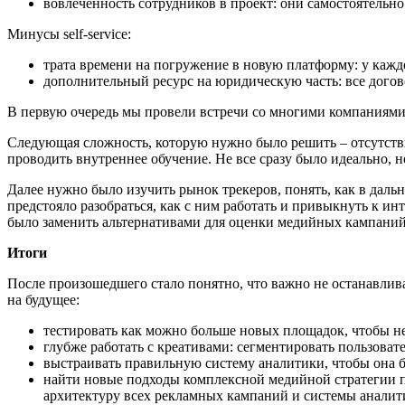
вовлеченность сотрудников в проект: они самостоятельно 
Минусы self-service:
трата времени на погружение в новую платформу: у каждо
дополнительный ресурс на юридическую часть: все догов
В первую очередь мы провели встречи со многими компаниями, к
Следующая сложность, которую нужно было решить – отсутств
проводить внутреннее обучение. Не все сразу было идеально, н
Далее нужно было изучить рынок трекеров, понять, как в даль
предстояло разобраться, как с ним работать и привыкнуть к и
было заменить альтернативами для оценки медийных кампаний
Итоги
После произошедшего стало понятно, что важно не останавлива
на будущее:
тестировать как можно больше новых площадок, чтобы не
глубже работать с креативами: сегментировать пользоват
выстраивать правильную систему аналитики, чтобы она б
найти новые подходы комплексной медийной стратегии п
архитектуру всех рекламных кампаний и системы аналит