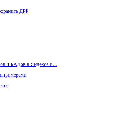
сохранить ДРР
нов и БАДов в Яндексе и…
типримерами
ексе