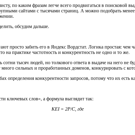
исту, по каким фразам легче всего продвигаться в поисковой вы
крупными сайтами с тысячами страниц. А можно подобрать менее
ижении.
делить, обсудим дальше.
гают просто забить его в Яндекс Вордстат. Логика простая: чем
то на практике частотность и конкурентность не одно и то же.
отни тысяч людей, но толкового ответа в выдаче на него не буде
ет много сильных и проработанных доменов, конкурировать с ко
собах определения конкурентности запросов, потому что их есть 
ти ключевых слов», а формула выглядит так:
KEI = 2P/C, где