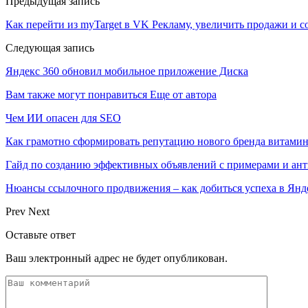
Предыдущая запись
Как перейти из myTarget в VK Рекламу, увеличить продажи и 
Следующая запись
Яндекс 360 обновил мобильное приложение Диска
Вам также могут понравиться
Еще от автора
Чем ИИ опасен для SEO
Как грамотно сформировать репутацию нового бренда витами
Гайд по созданию эффективных объявлений с примерами и ан
Нюансы ссылочного продвижения – как добиться успеха в Янд
Prev
Next
Оставьте ответ
Ваш электронный адрес не будет опубликован.