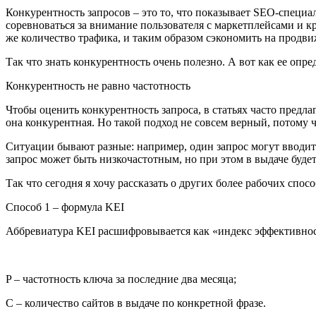
Конкурентность запросов – это то, что показывает SEO-специал
соревноваться за внимание пользователя с маркетплейсами и 
же количество трафика, и таким образом сэкономить на продв
Так что знать конкурентность очень полезно. А вот как ее опре
Конкурентность не равно частотность
Чтобы оценить конкурентность запроса, в статьях часто предла
она конкурентная. Но такой подход не совсем верный, потому ч
Ситуации бывают разные: например, один запрос могут вводить с
запрос может быть низкочастотным, но при этом в выдаче буд
Так что сегодня я хочу рассказать о других более рабочих спо
Способ 1 – формула KEI
Аббревиатура KEI расшифровывается как «индекс эффективнос
P – частотность ключа за последние два месяца;
C – количество сайтов в выдаче по конкретной фразе.