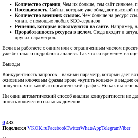
Количество страниц
. Чем их больше, тем сайт сильнее,
Посещаемость
. Сайты, которые уже обладают высокой п
Количество внешних ссылок
. Чем больше на ресурс сс
узнать с помощью любых SEO-сервисов.
Решения, которые используются на сайте
. Например, н
Проработанность ресурса в целом
. Сюда входит и акту
других параметров.
Если вы работаете с одним или с ограниченным числом проекто
уже без такого подробного анализа. Так что со временем на оц
Выводы
Конкурентность запросов – важный параметр, который дает воз
основным ключевым фразам вроде «купить коньки» в выдаче од
получить хоть какой-то органический трафик. Но как вы теперь 
Ни один автоматический способ анализа конкурентности не да
понять количество сильных доменов.
0
432
Поделится
VK
OK.ru
Facebook
Twitter
WhatsApp
Telegram
Viber