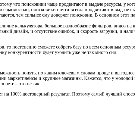
 потому что поисковики чаще продвигают в выдаче ресурсы, у к
осещаемостью, поисковики почти всегда продвигают в выдаче в
ылаются, тем сильнее ему доверяет поисковик. В основном этот 
аличие калькулятора, большое разнообразие фильтров, видео на 
альный дизайн, и отсутствие ошибок, и скорость загрузки, и нал
в, то постепенно сможете собрать базу по всем основным ресурс
енку конкурентности будет уходить уже не так много сил.
можность понять, по каким ключевым словам проще и выгоднее п
ни маркетплейсы и крупные магазины. Кажется, что у молодой 
знаете – это не так.
ет на 100% достоверный результат. Поэтому самый лучший спос