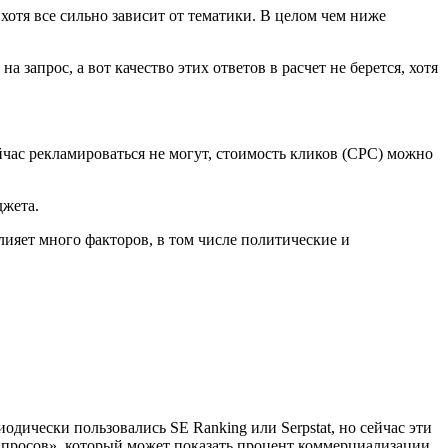
 хотя все сильно зависит от тематики. В целом чем ниже
 запрос, а вот качество этих ответов в расчет не берется, хотя
ейчас рекламироваться не могут, стоимость кликов (CPC) можно
джета.
лияет много факторов, в том числе политические и
дически пользовались SE Ranking или Serpstat, но сейчас эти
запросов», который может показать процент коммерциализации,