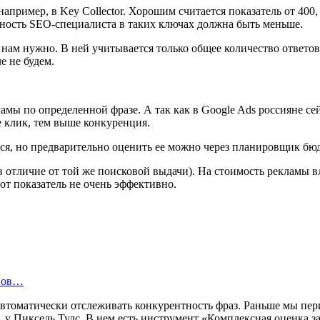
апример, в Key Collector. Хорошим считается показатель от 400,
анность SEO-специалиста в таких ключах должна быть меньше.
нам нужно. В ней учитывается только общее количество ответов на
е не будем.
ламы по определенной фразе. А так как в Google Ads россияне с
е клик, тем выше конкуренция.
тся, но предварительно оценить ее можно через планировщик бю
в отличие от той же поисковой выдачи). На стоимость рекламы в
от показатель не очень эффективно.
инов…
томатически отслеживать конкурентность фраз. Раньше мы перио
, у Пиксель Тулс. В нем есть инструмент «Комплексная оценка 