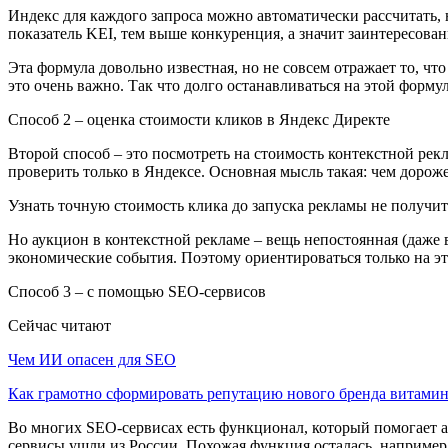
Индекс для каждого запроса можно автоматически рассчитать, н
показатель KEI, тем выше конкуренция, а значит заинтересов
Эта формула довольно известная, но не совсем отражает то, что 
это очень важно. Так что долго останавливаться на этой формул
Способ 2 – оценка стоимости кликов в Яндекс Директе
Второй способ – это посмотреть на стоимость контекстной рек
проверить только в Яндексе. Основная мысль такая: чем дорож
Узнать точную стоимость клика до запуска рекламы не получи
Но аукцион в контекстной рекламе – вещь непостоянная (даже 
экономические события. Поэтому ориентироваться только на эт
Способ 3 – с помощью SEO-сервисов
Сейчас читают
Чем ИИ опасен для SEO
Как грамотно сформировать репутацию нового бренда витам
Во многих SEO-сервисах есть функционал, который помогает ав
сервисы ушли из России. Похожая функция осталась, например