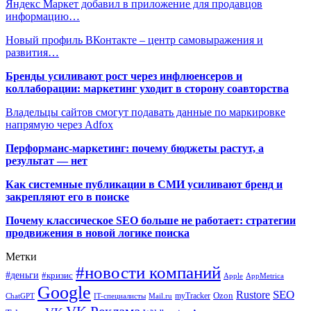
Яндекс Маркет добавил в приложение для продавцов
информацию…
Новый профиль ВКонтакте – центр самовыражения и
развития…
Бренды усиливают рост через инфлюенсеров и
коллаборации: маркетинг уходит в сторону соавторства
Владельцы сайтов смогут подавать данные по маркировке
напрямую через Adfox
Перформанс-маркетинг: почему бюджеты растут, а
результат — нет
Как системные публикации в СМИ усиливают бренд и
закрепляют его в поиске
Почему классическое SEO больше не работает: стратегии
продвижения в новой логике поиска
Метки
#новости компаний
#деньги
#кризис
Apple
AppMetrica
Google
SEO
Rustore
Ozon
myTracker
ChatGPT
IT-специалисты
Mail.ru