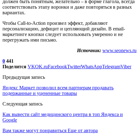
должен быть понятным, желательно – в форме глагола, всегда
соответствовать этапу воронки и даже повторяться в разных
вариантах.
Чтобы Call-to-Action произвел эффект, добавляют
персонализацию, дефицит и цепляющий дизайн. В email-
маркетинге кнопки следует использовать умеренно и не
перегружать ими письмо.
Источник:
www.seonews.ru
0
441
Поделится
VK
OK.ru
Facebook
Twitter
WhatsApp
Telegram
Viber
Предыдущая запись
Яндекс Маркет позволил всем партнерам продавать
подержанные и уцененные товары
Следующая запись
Как вывести сайт медицинского центра в топ Яндекса и
Google
Вам также могут понравиться
Еще от автора