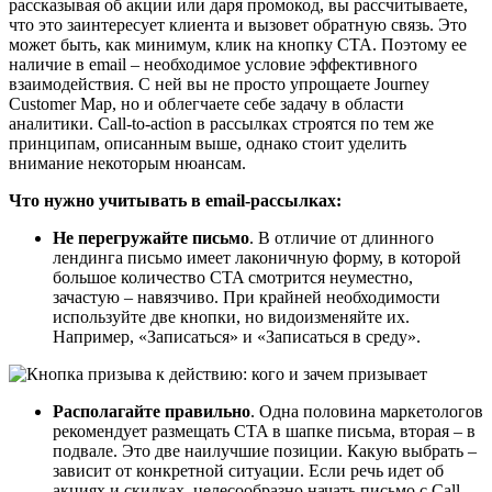
рассказывая об акции или даря промокод, вы рассчитываете,
что это заинтересует клиента и вызовет обратную связь. Это
может быть, как минимум, клик на кнопку CTA. Поэтому ее
наличие в email – необходимое условие эффективного
взаимодействия. С ней вы не просто упрощаете Journey
Customer Map, но и облегчаете себе задачу в области
аналитики. Call-to-action в рассылках строятся по тем же
принципам, описанным выше, однако стоит уделить
внимание некоторым нюансам.
Что нужно учитывать в email-рассылках:
Не перегружайте письмо
. В отличие от длинного
лендинга письмо имеет лаконичную форму, в которой
большое количество CTA смотрится неуместно,
зачастую – навязчиво. При крайней необходимости
используйте две кнопки, но видоизменяйте их.
Например, «Записаться» и «Записаться в среду».
Располагайте правильно
. Одна половина маркетологов
рекомендует размещать CTA в шапке письма, вторая – в
подвале. Это две наилучшие позиции. Какую выбрать –
зависит от конкретной ситуации. Если речь идет об
акциях и скидках, целесообразно начать письмо с Call-