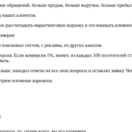
льше обращений, больше продаж, больше выручки, больше прибыли
иц наших клиентов.
но рассчитывать маркетинговую воронку и отслеживать влияние
римерам
з поисковых систем, с рекламы, из других каналов.
рсия. Если конверсия 1%, значит, из каждых 100 посетителей ст
быль.
ьше, находил ответы на все свои вопросы и оставлял заявку. Че
отрим основные варианты.
ь;
просы, то, скорее всего, вы его потеряете.