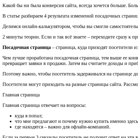
Какой бы ни была конверсия сайта, всегда хочется больше. Бо
В статье разбираем 4 результата изменений посадочных стран
Делимся онлайн-калькулятором, чтобы вы смогли самостоятель
2 минуты теории. Если и так всё знаете – переходите сразу к п
Посадочная страница
– страница, куда приходят посетители и
Чем лучше проработана посадочная страница, тем выше ее конве
превращает заявки в продажи. Затем вы считаете доходы и при
Поэтому важно, чтобы посетитель задерживался на странице дол
Посетители могут приходить на разные страницы сайта. Рассм
Главная страница
Главная страница отвечает на вопросы:
куда я попал;
что мне предлагают и почему нужно купить именно здес
где находятся – важно для офлайн-компаний.
Если за первые 3 секунды посетитель не получит ответ на эти во