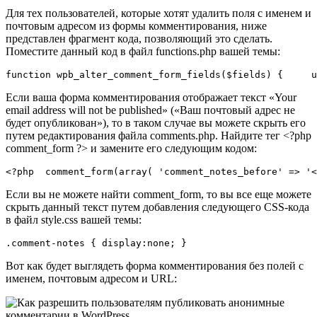
Для тех пользователей, которые хотят удалить поля с именем и
почтовым адресом из формы комментирования, ниже
представлен фрагмент кода, позволяющий это сделать.
Поместите данный код в файл functions.php вашей темы:
function wpb_alter_comment_form_fields($fields) {     u
Если ваша форма комментирования отображает текст «Your
email address will not be published» («Ваш почтовый адрес не
будет опубликован»), то в таком случае вы можете скрыть его
путем редактирования файла comments.php. Найдите тег <?php
comment_form ?> и замените его следующим кодом:
<?php  comment_form(array( 'comment_notes_before' => '
Если вы не можете найти comment_form, то вы все еще можете
скрыть данный текст путем добавления следующего CSS-кода
в файл style.css вашей темы:
.comment-notes { display:none; }
Вот как будет выглядеть форма комментирования без полей с
именем, почтовым адресом и URL: