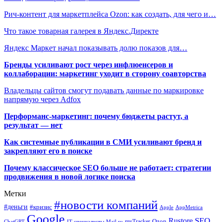
Рич-контент для маркетплейса Ozon: как создать, для чего и…
Что такое товарная галерея в Яндекс.Директе
Яндекс Маркет начал показывать долю показов для…
Бренды усиливают рост через инфлюенсеров и
коллаборации: маркетинг уходит в сторону соавторства
Владельцы сайтов смогут подавать данные по маркировке
напрямую через Adfox
Перформанс-маркетинг: почему бюджеты растут, а
результат — нет
Как системные публикации в СМИ усиливают бренд и
закрепляют его в поиске
Почему классическое SEO больше не работает: стратегии
продвижения в новой логике поиска
Метки
#новости компаний
#деньги
#кризис
Apple
AppMetrica
Google
SEO
Rustore
Ozon
myTracker
ChatGPT
IT-специалисты
Mail.ru