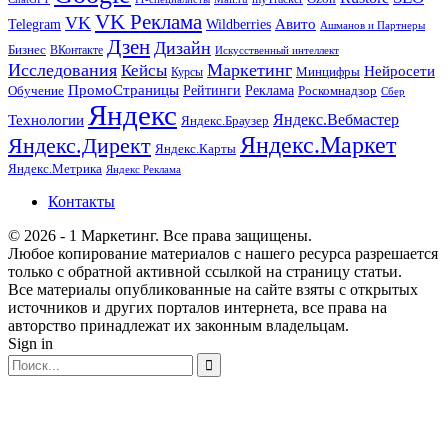
VK Реклама
VK
Wildberries
Авито
Telegram
Ашманов и Партнеры
Дзен
Дизайн
Бизнес
ВКонтакте
Искусственный интеллект
Исследования
Маркетинг
Кейсы
Нейросети
Минцифры
Курсы
ПромоСтраницы
Рейтинги
Реклама
Роскомнадзор
Обучение
Сбер
Яндекс
Технологии
Яндекс.Вебмастер
Яндекс.Браузер
Яндекс.Маркет
Яндекс.Директ
Яндекс.Карты
Яндекс.Метрика
Яндекс Реклама
Контакты
© 2026 - 1 Маркетинг. Все права защищены.
Любое копирование материалов с нашего ресурса разрешается
только с обратной активной ссылкой на страницу статьи.
Все материалы опубликованные на сайте взяты с открытых
источников и других порталов интернета, все права на
авторство принадлежат их законным владельцам.
Sign in