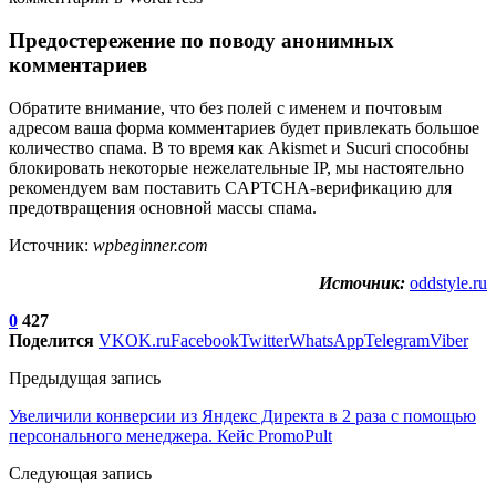
Предостережение по поводу анонимных
комментариев
Обратите внимание, что без полей с именем и почтовым
адресом ваша форма комментариев будет привлекать большое
количество спама. В то время как Akismet и Sucuri способны
блокировать некоторые нежелательные IP, мы настоятельно
рекомендуем вам поставить CAPTCHA-верификацию для
предотвращения основной массы спама.
Источник:
wpbeginner.com
Источник:
oddstyle.ru
0
427
Поделится
VK
OK.ru
Facebook
Twitter
WhatsApp
Telegram
Viber
Предыдущая запись
Увеличили конверсии из Яндекс Директа в 2 раза с помощью
персонального менеджера. Кейс PromoPult
Следующая запись