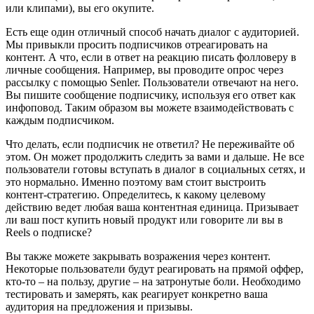
или клипами), вы его окупите.
Есть еще один отличный способ начать диалог с аудиторией.
Мы привыкли просить подписчиков отреагировать на
контент. А что, если в ответ на реакцию писать фолловеру в
личные сообщения. Например, вы проводите опрос через
рассылку с помощью Senler. Пользователи отвечают на него.
Вы пишите сообщение подписчику, используя его ответ как
инфоповод. Таким образом вы можете взаимодействовать с
каждым подписчиком.
Что делать, если подписчик не ответил? Не переживайте об
этом. Он может продолжить следить за вами и дальше. Не все
пользователи готовы вступать в диалог в социальных сетях, и
это нормально. Именно поэтому вам стоит выстроить
контент-стратегию. Определитесь, к какому целевому
действию ведет любая ваша контентная единица. Призывает
ли ваш пост купить новый продукт или говорите ли вы в
Reels о подписке?
Вы также можете закрывать возражения через контент.
Некоторые пользователи будут реагировать на прямой оффер,
кто-то – на пользу, другие – на затронутые боли. Необходимо
тестировать и замерять, как реагирует конкретно ваша
аудитория на предложения и призывы.