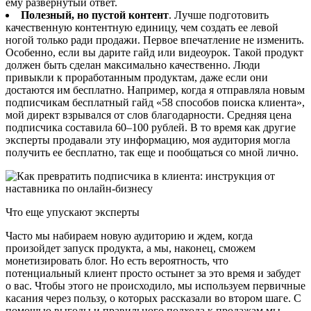
ему развернутый ответ.
Полезный, но пустой контент
. Лучше подготовить
качественную контентную единицу, чем создать ее левой
ногой только ради продажи. Первое впечатление не изменить.
Особенно, если вы дарите гайд или видеоурок. Такой продукт
должен быть сделан максимально качественно. Люди
привыкли к проработанным продуктам, даже если они
достаются им бесплатно. Например, когда я отправляла новым
подписчикам бесплатный гайд «58 способов поиска клиента»,
мой директ взрывался от слов благодарности. Средняя цена
подписчика составила 60–100 рублей. В то время как другие
эксперты продавали эту информацию, моя аудитория могла
получить ее бесплатно, так еще и пообщаться со мной лично.
Что еще упускают эксперты
Часто мы набираем новую аудиторию и ждем, когда
произойдет запуск продукта, а мы, наконец, сможем
монетизировать блог. Но есть вероятность, что
потенциальный клиент просто остынет за это время и забудет
о вас. Чтобы этого не происходило, мы используем первичные
касания через пользу, о которых рассказали во втором шаге. С
помощью выгоды и правильного подхода к продажам мы