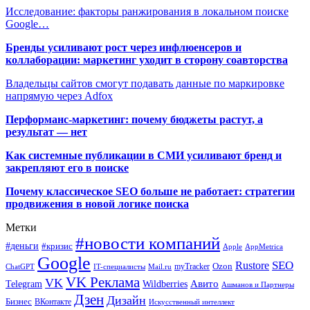
Исследование: факторы ранжирования в локальном поиске
Google…
Бренды усиливают рост через инфлюенсеров и
коллаборации: маркетинг уходит в сторону соавторства
Владельцы сайтов смогут подавать данные по маркировке
напрямую через Adfox
Перформанс-маркетинг: почему бюджеты растут, а
результат — нет
Как системные публикации в СМИ усиливают бренд и
закрепляют его в поиске
Почему классическое SEO больше не работает: стратегии
продвижения в новой логике поиска
Метки
#новости компаний
#деньги
#кризис
Apple
AppMetrica
Google
SEO
Rustore
Ozon
myTracker
ChatGPT
IT-специалисты
Mail.ru
VK Реклама
VK
Wildberries
Авито
Telegram
Ашманов и Партнеры
Дзен
Дизайн
Бизнес
ВКонтакте
Искусственный интеллект