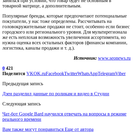
заняться при условии, что товар будет не основным в
товарной матрице, а дополнительным.
Популярные бренды, которые предпочитают потенциальные
покупатели, у нас тоже определены. Рассчитывать на
головокружительные продажи не стоит, особенно если бизнес
городского или регионального уровня. Для мультирегионала
же есть неплохая возможность увеличения ассортимента, но
нужна оценка всех остальных факторов (финансы компании,
логистика, каналы продажи и т. д.).
Источник:
www.seonews.ru
0
421
Поделится
VK
OK.ru
Facebook
Twitter
WhatsApp
Telegram
Viber
Предыдущая запись
Дзен разделил данные по роликам и видео в Студии
Следующая запись
Чат-бот Google Bard научился отвечать на вопросы в режиме
реального времени
Вам также могут понравиться
Еще от автора