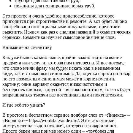
труборез для пластиковых труб;
ножницы для полипропиленовых труб.
Это простое и очень удобное приспособление, которое
пригодится при строительстве и ремонте. А вот будет ли оно
востребовано потенциальными покупателями, предстоит
выяснить. Начнем как раз с анализа названий в семантических
сервисах. Семантика изучает смысловое значение слов.
Внимание на семантику
Как уже было сказано выше, крайне важно знать название
предмета или услуги, которая нам интересна. И все потому,
что слово и/или фразу мы будем искать как в неизменном
виде, так и с помощью синонимов. Да, оценка спроса на товар
по его возможным синонимам может в корне изменить
картину: один вариант окажется низкочастотным и
бесперспективным, а другой – высокочастотным, то есть будет
запрашиваться тысячи раз потенциальными покупателями.
И где всё это узнать?
В простом и бесплатном сервисе подбора слов от «Яндекса» –
«Вордстате» https://wordstat.yandex.ru/. Этот доступный
инструмент наглядно покажет, интересен товар или нет.
Просто берем наш пример номер один – «труборез для