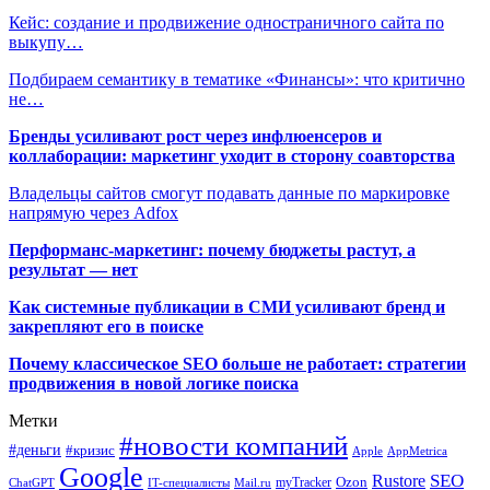
Кейс: создание и продвижение одностраничного сайта по
выкупу…
Подбираем семантику в тематике «Финансы»: что критично
не…
Бренды усиливают рост через инфлюенсеров и
коллаборации: маркетинг уходит в сторону соавторства
Владельцы сайтов смогут подавать данные по маркировке
напрямую через Adfox
Перформанс-маркетинг: почему бюджеты растут, а
результат — нет
Как системные публикации в СМИ усиливают бренд и
закрепляют его в поиске
Почему классическое SEO больше не работает: стратегии
продвижения в новой логике поиска
Метки
#новости компаний
#деньги
#кризис
Apple
AppMetrica
Google
SEO
Rustore
Ozon
myTracker
ChatGPT
IT-специалисты
Mail.ru