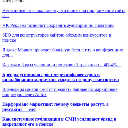
Интересное:
Негативные отзывы: почему это влияет на продвижение сайта
и…
VK Реклама позволит сохранять аудитории по событиям
SEO для конструкторов сайтов: обходим конкурентов в
поиске
Яндекс Маркет проведет большую бесплатную конференцию
для…
Как мы в 3 раза увеличили поисковый трафик и на 4084%…
Бренды усиливают рост через инфлюенсеров и
коллаборации: маркетинг уходит в сторону соавторства
Владельцы сайтов смогут подавать данные по маркировке
напрямую через Adfox
Перформанс-маркетинг: почему бюджеты растут, а
результат — нет
Как системные публикации в СМИ усиливают бренд и
закрепляют его в поиске