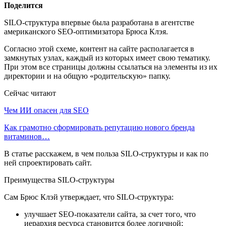
Поделится
SILO-структура впервые была разработана в агентстве
американского SEO-оптимизатора Брюса Клэя.
Согласно этой схеме, контент на сайте располагается в
замкнутых узлах, каждый из которых имеет свою тематику.
При этом все страницы должны ссылаться на элементы из их
директории и на общую «родительскую» папку.
Сейчас читают
Чем ИИ опасен для SEO
Как грамотно сформировать репутацию нового бренда
витаминов…
В статье расскажем, в чем польза SILO-структуры и как по
ней спроектировать сайт.
Преимущества SILO-структуры
Сам Брюс Клэй утверждает, что SILO-структура:
улучшает SEO-показатели сайта, за счет того, что
иерархия ресурса становится более логичной;