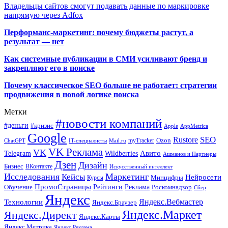
Владельцы сайтов смогут подавать данные по маркировке
напрямую через Adfox
Перформанс-маркетинг: почему бюджеты растут, а
результат — нет
Как системные публикации в СМИ усиливают бренд и
закрепляют его в поиске
Почему классическое SEO больше не работает: стратегии
продвижения в новой логике поиска
Метки
#новости компаний
#деньги
#кризис
Apple
AppMetrica
Google
SEO
Rustore
Ozon
myTracker
ChatGPT
IT-специалисты
Mail.ru
VK Реклама
VK
Wildberries
Авито
Telegram
Ашманов и Партнеры
Дзен
Дизайн
Бизнес
ВКонтакте
Искусственный интеллект
Исследования
Маркетинг
Кейсы
Нейросети
Минцифры
Курсы
ПромоСтраницы
Рейтинги
Реклама
Роскомнадзор
Обучение
Сбер
Яндекс
Технологии
Яндекс.Вебмастер
Яндекс.Браузер
Яндекс.Маркет
Яндекс.Директ
Яндекс.Карты
Яндекс.Метрика
Яндекс Реклама