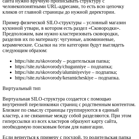
сайта нужно вручную прописывать структуру с
человекопонятными URL-адресами, то есть всю цепочку
кликов от главной страницы до нужной директории.
Пример физической SILO-структуры – условный магазин
кухонной утвари, в котором есть раздел «Сковородки».
Предположим, вам нужно кластеризовать сковородки,
разделив их по материалу: чугунные, алюминиевые,
керамические. Ссылки на эти категории будут выглядеть
следующим образом:
https://site.ru/skovorody – родительская папка;
https://site.ru/skovorody/chugunniye – подпапка;
https://site.ru/skovorody/aluminiyeviye – подпапка;
https://site.ru/skovorody/keramicheskiye – подпапка.
Виртуальный тип
Виртуальная SILO-структура создается с помощью
внутренней перелинковки страниц с родственным контентом.
Близкие по смыслу страницы группируются в единый
кластер, а не связанные между собой разделяются. При этом
гиперссылки из всех кластеров образуют карту сайта,
необходимую поисковым ботам для навигации.
Если вернуться к примеру с посудой, то родительская папка