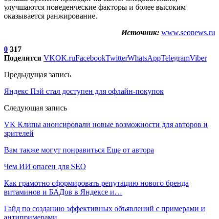
улучшаются поведенческие факторы и более высоким
оказывается ранжирование.
Источник:
www.seonews.ru
0
317
Поделится
VK
OK.ru
Facebook
Twitter
WhatsApp
Telegram
Viber
Предыдущая запись
Яндекс Пэй стал доступен для офлайн-покупок
Следующая запись
VK Клипы анонсировали новые возможности для авторов и
зрителей
Вам также могут понравиться
Еще от автора
Чем ИИ опасен для SEO
Как грамотно сформировать репутацию нового бренда
витаминов и БАДов в Яндексе и…
Гайд по созданию эффективных объявлений с примерами и
антипримерами