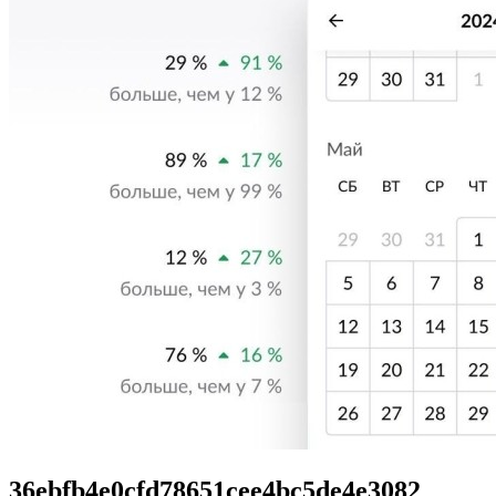
36ebfb4e0cfd78651cee4bc5de4e3082