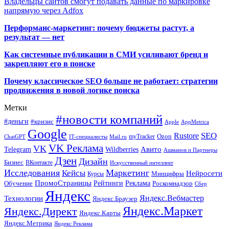
Владельцы сайтов смогут подавать данные по маркировке
напрямую через Adfox
Перформанс-маркетинг: почему бюджеты растут, а
результат — нет
Как системные публикации в СМИ усиливают бренд и
закрепляют его в поиске
Почему классическое SEO больше не работает: стратегии
продвижения в новой логике поиска
Метки
#новости компаний
#деньги
#кризис
Apple
AppMetrica
Google
SEO
Rustore
Ozon
myTracker
ChatGPT
IT-специалисты
Mail.ru
VK Реклама
VK
Wildberries
Авито
Telegram
Ашманов и Партнеры
Дзен
Дизайн
Бизнес
ВКонтакте
Искусственный интеллект
Исследования
Маркетинг
Кейсы
Нейросети
Минцифры
Курсы
ПромоСтраницы
Рейтинги
Реклама
Роскомнадзор
Обучение
Сбер
Яндекс
Технологии
Яндекс.Вебмастер
Яндекс.Браузер
Яндекс.Маркет
Яндекс.Директ
Яндекс.Карты
Яндекс.Метрика
Яндекс Реклама