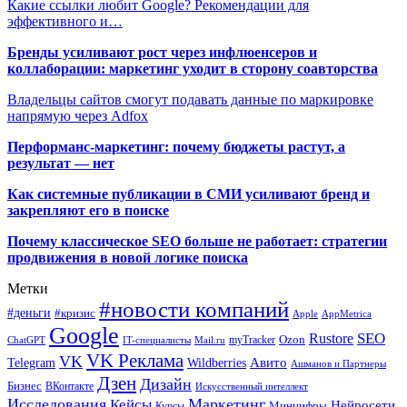
Какие ссылки любит Google? Рекомендации для
эффективного и…
Бренды усиливают рост через инфлюенсеров и
коллаборации: маркетинг уходит в сторону соавторства
Владельцы сайтов смогут подавать данные по маркировке
напрямую через Adfox
Перформанс-маркетинг: почему бюджеты растут, а
результат — нет
Как системные публикации в СМИ усиливают бренд и
закрепляют его в поиске
Почему классическое SEO больше не работает: стратегии
продвижения в новой логике поиска
Метки
#новости компаний
#деньги
#кризис
Apple
AppMetrica
Google
SEO
Rustore
Ozon
myTracker
ChatGPT
IT-специалисты
Mail.ru
VK Реклама
VK
Wildberries
Авито
Telegram
Ашманов и Партнеры
Дзен
Дизайн
Бизнес
ВКонтакте
Искусственный интеллект
Исследования
Маркетинг
Кейсы
Нейросети
Минцифры
Курсы