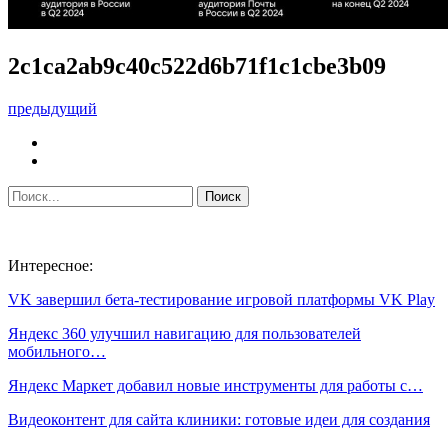
2c1ca2ab9c40c522d6b71f1c1cbe3b09
предыдущий
Интересное:
VK завершил бета-тестирование игровой платформы VK Play
Яндекс 360 улучшил навигацию для пользователей
мобильного…
Яндекс Маркет добавил новые инструменты для работы с…
Видеоконтент для сайта клиники: готовые идеи для создания