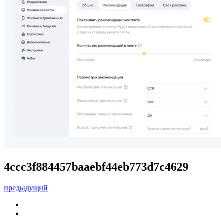
4ccc3f884457baaebf44eb773d7c4629
предыдущий