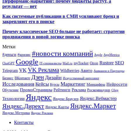
Перформанс-маркетинг: почему бюджеты растут, а
результат — нет
Как системные публикации в СМИ усиливают бренд и
закрепляют его в поиске
Почему классическое SEO больше не работает: стратегии
продвижения в новой логике поиска
Метки
#новости компаний
#деньги
#кризис
Apple
AppMetrica
Google
SEO
Rustore
Ozon
myTracker
ChatGPT
IT-специалисты
Mail.ru
VK Реклама
VK
Wildberries
Авито
Telegram
Ашманов и Партнеры
Дзен
Дизайн
Бизнес
ВКонтакте
Искусственный интеллект
Исследования
Маркетинг
Кейсы
Нейросети
Минцифры
Курсы
ПромоСтраницы
Рейтинги
Реклама
Роскомнадзор
Обучение
Сбер
Яндекс
Технологии
Яндекс.Вебмастер
Яндекс.Браузер
Яндекс.Маркет
Яндекс.Директ
Яндекс.Карты
Яндекс.Метрика
Яндекс Реклама
Контакты