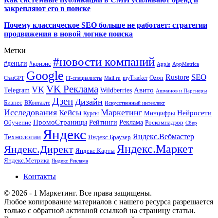
закрепляют его в поиске
Почему классическое SEO больше не работает: стратегии
продвижения в новой логике поиска
Метки
#новости компаний
#деньги
#кризис
Apple
AppMetrica
Google
SEO
Rustore
Ozon
myTracker
ChatGPT
IT-специалисты
Mail.ru
VK Реклама
VK
Wildberries
Авито
Telegram
Ашманов и Партнеры
Дзен
Дизайн
Бизнес
ВКонтакте
Искусственный интеллект
Исследования
Маркетинг
Кейсы
Нейросети
Минцифры
Курсы
ПромоСтраницы
Рейтинги
Реклама
Роскомнадзор
Обучение
Сбер
Яндекс
Технологии
Яндекс.Вебмастер
Яндекс.Браузер
Яндекс.Маркет
Яндекс.Директ
Яндекс.Карты
Яндекс.Метрика
Яндекс Реклама
Контакты
© 2026 - 1 Маркетинг. Все права защищены.
Любое копирование материалов с нашего ресурса разрешается
только с обратной активной ссылкой на страницу статьи.