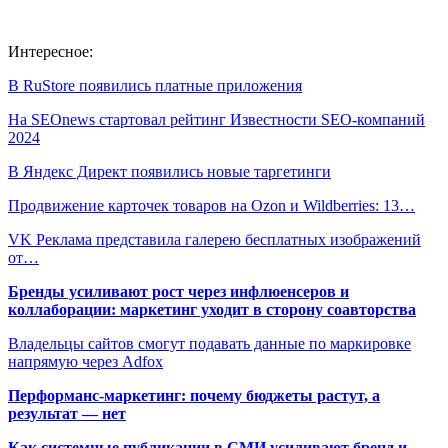
Интересное:
В RuStore появились платные приложения
На SEOnews стартовал рейтинг Известности SEO-компаний
2024
В Яндекс Директ появились новые таргетинги
Продвижение карточек товаров на Ozon и Wildberries: 13…
VK Реклама представила галерею бесплатных изображений
от…
Бренды усиливают рост через инфлюенсеров и
коллаборации: маркетинг уходит в сторону соавторства
Владельцы сайтов смогут подавать данные по маркировке
напрямую через Adfox
Перформанс-маркетинг: почему бюджеты растут, а
результат — нет
Как системные публикации в СМИ усиливают бренд и