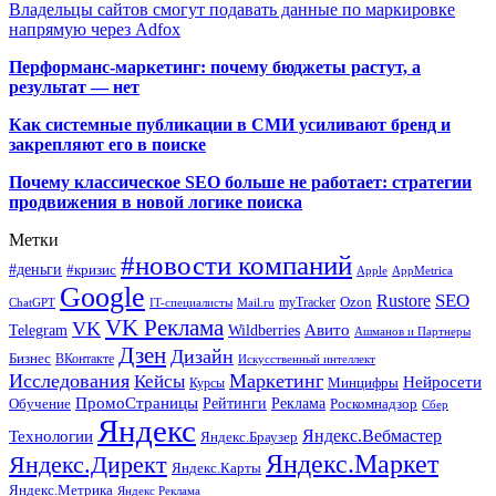
Владельцы сайтов смогут подавать данные по маркировке
напрямую через Adfox
Перформанс-маркетинг: почему бюджеты растут, а
результат — нет
Как системные публикации в СМИ усиливают бренд и
закрепляют его в поиске
Почему классическое SEO больше не работает: стратегии
продвижения в новой логике поиска
Метки
#новости компаний
#деньги
#кризис
Apple
AppMetrica
Google
SEO
Rustore
Ozon
myTracker
ChatGPT
IT-специалисты
Mail.ru
VK Реклама
VK
Wildberries
Авито
Telegram
Ашманов и Партнеры
Дзен
Дизайн
Бизнес
ВКонтакте
Искусственный интеллект
Исследования
Маркетинг
Кейсы
Нейросети
Минцифры
Курсы
ПромоСтраницы
Рейтинги
Реклама
Роскомнадзор
Обучение
Сбер
Яндекс
Технологии
Яндекс.Вебмастер
Яндекс.Браузер
Яндекс.Маркет
Яндекс.Директ
Яндекс.Карты
Яндекс.Метрика
Яндекс Реклама