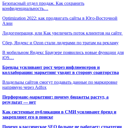
Безопасный отдел продаж. Как сохранить
конфиденциальность…
Optimization 2022: как продвигать сайты в Юго-Восточной
Азии
Лидогенерация, или Как увеличить поток клиентов на сайте
Сбер, Яндекс и Ozon стали лидерами по тратам на рекламу
В мобильном Яндекс Браузере появились новые функции для
iOS…
Бренды усиливают рост через инфлюенсеров и
коллаборации: маркетинг уходит в сторону соавторства
Владельцы сайтов смогут подавать данные по маркировке
напрямую через Adfox
Перформанс-маркетинг: почему бюджеты растут, а
результат — нет
Как системные публикации в СМИ усиливают бренд и
закрепляют его в поиске
Почему классическое SEO больше не работает: стратегии