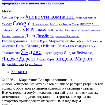
продвижения в новой логике поиска
Метки
#новости компаний
#деньги
#кризис
Apple
AppMetrica
Google
SEO
Rustore
Ozon
myTracker
ChatGPT
IT-специалисты
Mail.ru
VK Реклама
VK
Wildberries
Авито
Telegram
Ашманов и Партнеры
Дзен
Дизайн
Бизнес
ВКонтакте
Искусственный интеллект
Исследования
Маркетинг
Кейсы
Нейросети
Минцифры
Курсы
ПромоСтраницы
Рейтинги
Реклама
Роскомнадзор
Обучение
Сбер
Яндекс
Технологии
Яндекс.Вебмастер
Яндекс.Браузер
Яндекс.Маркет
Яндекс.Директ
Яндекс.Карты
Яндекс.Метрика
Яндекс Реклама
Контакты
© 2026 - 1 Маркетинг. Все права защищены.
Любое копирование материалов с нашего ресурса разрешается
только с обратной активной ссылкой на страницу статьи.
Все материалы опубликованные на сайте взяты с открытых
источников и других порталов интернета, все права на
авторство принадлежат их законным владельцам.