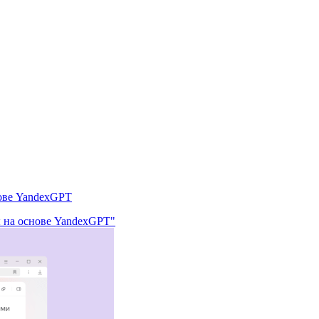
нове YandexGPT
ы на основе YandexGPT"