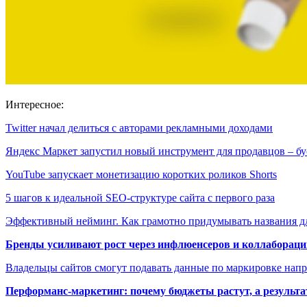
Интересное:
Twitter начал делиться с авторами рекламными доходами
Яндекс Маркет запустил новый инструмент для продавцов – б
YouTube запускает монетизацию коротких роликов Shorts
5 шагов к идеальной SEO-структуре сайта с первого раза
Эффективный нейминг. Как грамотно придумывать названия 
Бренды усиливают рост через инфлюенсеров и коллаборации
Владельцы сайтов смогут подавать данные по маркировке нап
Перформанс-маркетинг: почему бюджеты растут, а результа