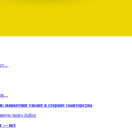
уст…
для…
: маркетинг уходит в сторону соавторства
рямую через Adfox
т — нет