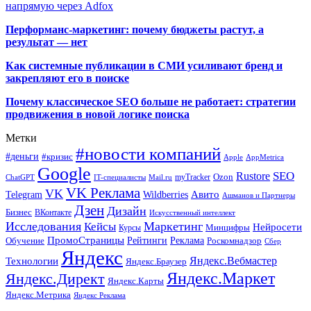
напрямую через Adfox
Перформанс-маркетинг: почему бюджеты растут, а
результат — нет
Как системные публикации в СМИ усиливают бренд и
закрепляют его в поиске
Почему классическое SEO больше не работает: стратегии
продвижения в новой логике поиска
Метки
#новости компаний
#деньги
#кризис
Apple
AppMetrica
Google
SEO
Rustore
Ozon
myTracker
ChatGPT
IT-специалисты
Mail.ru
VK Реклама
VK
Wildberries
Авито
Telegram
Ашманов и Партнеры
Дзен
Дизайн
Бизнес
ВКонтакте
Искусственный интеллект
Исследования
Маркетинг
Кейсы
Нейросети
Минцифры
Курсы
ПромоСтраницы
Рейтинги
Реклама
Роскомнадзор
Обучение
Сбер
Яндекс
Технологии
Яндекс.Вебмастер
Яндекс.Браузер
Яндекс.Маркет
Яндекс.Директ
Яндекс.Карты
Яндекс.Метрика
Яндекс Реклама