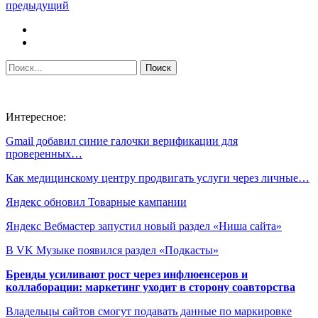
предыдущий
Интересное:
Gmail добавил синие галочки верификации для
проверенных…
Как медицинскому центру продвигать услуги через личные…
Яндекс обновил Товарные кампании
Яндекс Вебмастер запустил новый раздел «Ниша сайта»
В VK Музыке появился раздел «Подкасты»
Бренды усиливают рост через инфлюенсеров и
коллаборации: маркетинг уходит в сторону соавторства
Владельцы сайтов смогут подавать данные по маркировке