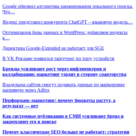
Google обновил алгоритмы ранжирования локального поиска.
Что…
Яндекс представил конкурента ChatGPT – языковую модель…
Оптимизация базы данных в WordPress: добавляем индексы
к…
Директива Google-Extended не работает для SGЕ
В VK Рекламе появился таргетинг по типу устройств
Бренды усиливают рост через инфлюенсеров и
коллаборации: маркетинг уходит в сторону соавторства
Владельцы сайтов смогут подавать данные по маркировке
напрямую через Adfox
Перформанс-маркетинг: почему бюджеты растут, а
результат — нет
Как системные публикации в СМИ усиливают бренд и
закрепляют его в поиске
Почему классическое SEO больше не работает: стратегии