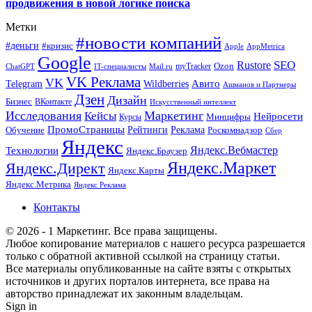
продвижения в новой логике поиска
Метки
#новости компаний
#деньги
#кризис
Apple
AppMetrica
Google
SEO
Rustore
Ozon
myTracker
ChatGPT
IT-специалисты
Mail.ru
VK Реклама
VK
Wildberries
Авито
Telegram
Ашманов и Партнеры
Дзен
Дизайн
Бизнес
ВКонтакте
Искусственный интеллект
Исследования
Маркетинг
Кейсы
Нейросети
Минцифры
Курсы
ПромоСтраницы
Рейтинги
Реклама
Роскомнадзор
Обучение
Сбер
Яндекс
Технологии
Яндекс.Вебмастер
Яндекс.Браузер
Яндекс.Маркет
Яндекс.Директ
Яндекс.Карты
Яндекс.Метрика
Яндекс Реклама
Контакты
© 2026 - 1 Маркетинг. Все права защищены.
Любое копирование материалов с нашего ресурса разрешается
только с обратной активной ссылкой на страницу статьи.
Все материалы опубликованные на сайте взяты с открытых
источников и других порталов интернета, все права на
авторство принадлежат их законным владельцам.
Sign in