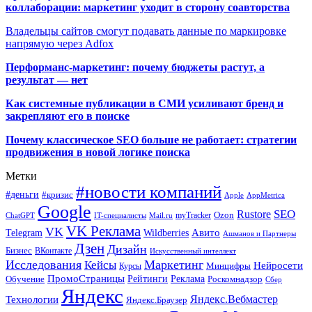
коллаборации: маркетинг уходит в сторону соавторства
Владельцы сайтов смогут подавать данные по маркировке
напрямую через Adfox
Перформанс-маркетинг: почему бюджеты растут, а
результат — нет
Как системные публикации в СМИ усиливают бренд и
закрепляют его в поиске
Почему классическое SEO больше не работает: стратегии
продвижения в новой логике поиска
Метки
#новости компаний
#деньги
#кризис
Apple
AppMetrica
Google
SEO
Rustore
Ozon
myTracker
ChatGPT
IT-специалисты
Mail.ru
VK Реклама
VK
Wildberries
Авито
Telegram
Ашманов и Партнеры
Дзен
Дизайн
Бизнес
ВКонтакте
Искусственный интеллект
Исследования
Маркетинг
Кейсы
Нейросети
Минцифры
Курсы
ПромоСтраницы
Рейтинги
Реклама
Роскомнадзор
Обучение
Сбер
Яндекс
Технологии
Яндекс.Вебмастер
Яндекс.Браузер