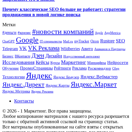
Почему классическое SEO больше не работает: стратегии
продвижения в новой логике поиска
Метки
#новости компаний
#деньги
#кризис
Apple
AppMetrica
Google
SEO
Rustore
Ozon
myTracker
ChatGPT
IT-специалисты
Mail.ru
VK Реклама
VK
Wildberries
Авито
Telegram
Ашманов и Партнеры
Дзен
Дизайн
Бизнес
ВКонтакте
Искусственный интеллект
Исследования
Маркетинг
Кейсы
Нейросети
Минцифры
Курсы
ПромоСтраницы
Рейтинги
Реклама
Роскомнадзор
Обучение
Сбер
Яндекс
Технологии
Яндекс.Вебмастер
Яндекс.Браузер
Яндекс.Маркет
Яндекс.Директ
Яндекс.Карты
Яндекс.Метрика
Яндекс Реклама
Контакты
© 2026 - 1 Маркетинг. Все права защищены.
Любое копирование материалов с нашего ресурса разрешается
только с обратной активной ссылкой на страницу статьи.
Все материалы опубликованные на сайте взяты с открытых