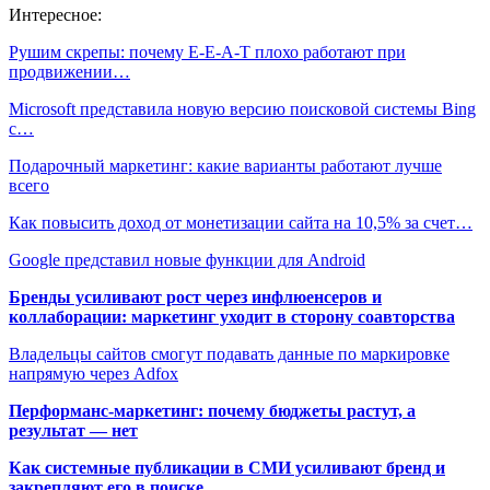
Интересное:
Рушим скрепы: почему E-E-A-T плохо работают при
продвижении…
Microsoft представила новую версию поисковой системы Bing
с…
Подарочный маркетинг: какие варианты работают лучше
всего
Как повысить доход от монетизации сайта на 10,5% за счет…
Google представил новые функции для Android
Бренды усиливают рост через инфлюенсеров и
коллаборации: маркетинг уходит в сторону соавторства
Владельцы сайтов смогут подавать данные по маркировке
напрямую через Adfox
Перформанс-маркетинг: почему бюджеты растут, а
результат — нет
Как системные публикации в СМИ усиливают бренд и
закрепляют его в поиске