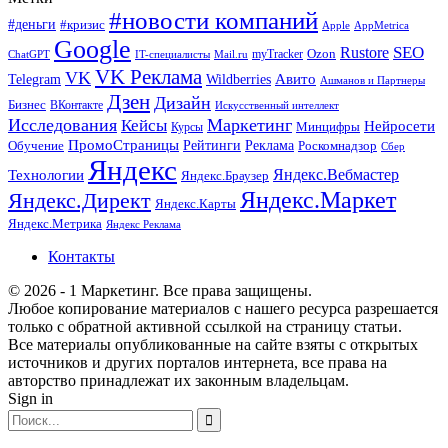
#новости компаний
#деньги
#кризис
Apple
AppMetrica
Google
SEO
Rustore
Ozon
myTracker
ChatGPT
IT-специалисты
Mail.ru
VK Реклама
VK
Wildberries
Авито
Telegram
Ашманов и Партнеры
Дзен
Дизайн
Бизнес
ВКонтакте
Искусственный интеллект
Исследования
Маркетинг
Кейсы
Нейросети
Минцифры
Курсы
ПромоСтраницы
Рейтинги
Реклама
Роскомнадзор
Обучение
Сбер
Яндекс
Технологии
Яндекс.Вебмастер
Яндекс.Браузер
Яндекс.Маркет
Яндекс.Директ
Яндекс.Карты
Яндекс.Метрика
Яндекс Реклама
Контакты
© 2026 - 1 Маркетинг. Все права защищены.
Любое копирование материалов с нашего ресурса разрешается
только с обратной активной ссылкой на страницу статьи.
Все материалы опубликованные на сайте взяты с открытых
источников и других порталов интернета, все права на
авторство принадлежат их законным владельцам.
Sign in