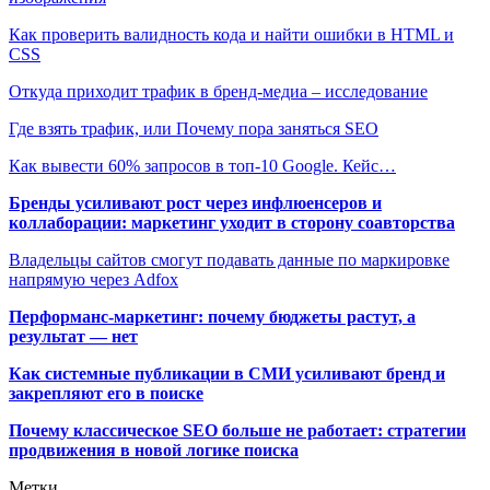
Как проверить валидность кода и найти ошибки в HTML и
CSS
Откуда приходит трафик в бренд-медиа – исследование
Где взять трафик, или Почему пора заняться SEO
Как вывести 60% запросов в топ-10 Google. Кейс…
Бренды усиливают рост через инфлюенсеров и
коллаборации: маркетинг уходит в сторону соавторства
Владельцы сайтов смогут подавать данные по маркировке
напрямую через Adfox
Перформанс-маркетинг: почему бюджеты растут, а
результат — нет
Как системные публикации в СМИ усиливают бренд и
закрепляют его в поиске
Почему классическое SEO больше не работает: стратегии
продвижения в новой логике поиска
Метки