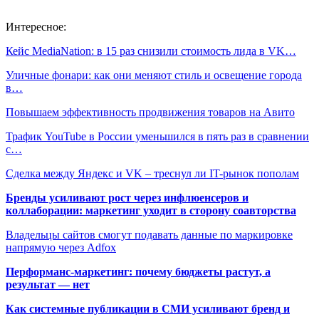
Интересное:
Кейс MediaNation: в 15 раз снизили стоимость лида в VK…
Уличные фонари: как они меняют стиль и освещение города
в…
Повышаем эффективность продвижения товаров на Авито
Трафик YouTube в России уменьшился в пять раз в сравнении
с…
Сделка между Яндекс и VK – треснул ли IT-рынок пополам
Бренды усиливают рост через инфлюенсеров и
коллаборации: маркетинг уходит в сторону соавторства
Владельцы сайтов смогут подавать данные по маркировке
напрямую через Adfox
Перформанс-маркетинг: почему бюджеты растут, а
результат — нет
Как системные публикации в СМИ усиливают бренд и