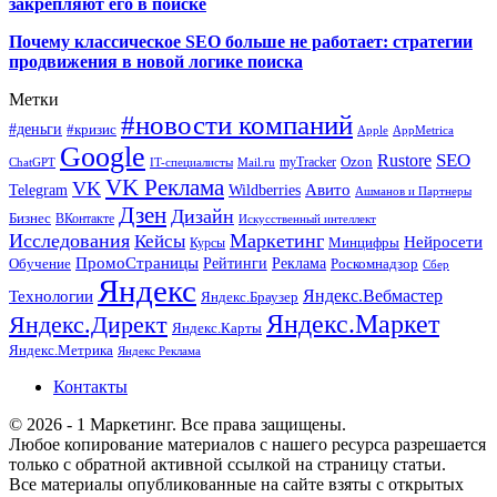
закрепляют его в поиске
Почему классическое SEO больше не работает: стратегии
продвижения в новой логике поиска
Метки
#новости компаний
#деньги
#кризис
Apple
AppMetrica
Google
SEO
Rustore
Ozon
myTracker
ChatGPT
IT-специалисты
Mail.ru
VK Реклама
VK
Wildberries
Авито
Telegram
Ашманов и Партнеры
Дзен
Дизайн
Бизнес
ВКонтакте
Искусственный интеллект
Исследования
Маркетинг
Кейсы
Нейросети
Минцифры
Курсы
ПромоСтраницы
Рейтинги
Реклама
Роскомнадзор
Обучение
Сбер
Яндекс
Технологии
Яндекс.Вебмастер
Яндекс.Браузер
Яндекс.Маркет
Яндекс.Директ
Яндекс.Карты
Яндекс.Метрика
Яндекс Реклама
Контакты
© 2026 - 1 Маркетинг. Все права защищены.
Любое копирование материалов с нашего ресурса разрешается
только с обратной активной ссылкой на страницу статьи.
Все материалы опубликованные на сайте взяты с открытых