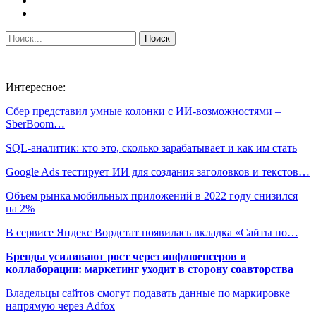
Интересное:
Сбер представил умные колонки с ИИ-возможностями –
SberBoom…
SQL-аналитик: кто это, сколько зарабатывает и как им стать
Google Ads тестирует ИИ для создания заголовков и текстов…
Объем рынка мобильных приложений в 2022 году снизился
на 2%
В сервисе Яндекс Вордстат появилась вкладка «Сайты по…
Бренды усиливают рост через инфлюенсеров и
коллаборации: маркетинг уходит в сторону соавторства
Владельцы сайтов смогут подавать данные по маркировке
напрямую через Adfox