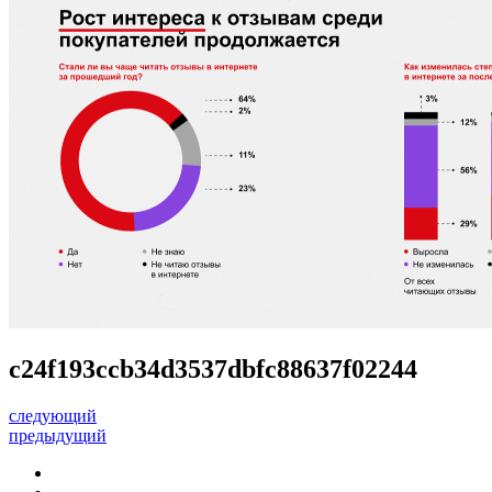
c24f193ccb34d3537dbfc88637f02244
следующий
предыдущий