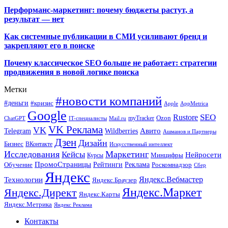
Перформанс-маркетинг: почему бюджеты растут, а
результат — нет
Как системные публикации в СМИ усиливают бренд и
закрепляют его в поиске
Почему классическое SEO больше не работает: стратегии
продвижения в новой логике поиска
Метки
#новости компаний
#деньги
#кризис
Apple
AppMetrica
Google
SEO
Rustore
Ozon
myTracker
ChatGPT
IT-специалисты
Mail.ru
VK Реклама
VK
Wildberries
Авито
Telegram
Ашманов и Партнеры
Дзен
Дизайн
Бизнес
ВКонтакте
Искусственный интеллект
Исследования
Маркетинг
Кейсы
Нейросети
Минцифры
Курсы
ПромоСтраницы
Рейтинги
Реклама
Роскомнадзор
Обучение
Сбер
Яндекс
Технологии
Яндекс.Вебмастер
Яндекс.Браузер
Яндекс.Маркет
Яндекс.Директ
Яндекс.Карты
Яндекс.Метрика
Яндекс Реклама
Контакты